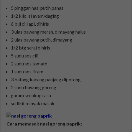
5 pinggan nasi putih panas
1/2 kilo isi ayam/daging
6 biji cili api, dihiris
3 ulas bawang merah, dimayang halus
2 ulas bawang putih, dimayang
1/2 btg serai dihiris
5 sudu sos cili
2 sudu sos tomato
1 sudu sos tiram
3 batang kacang panjang dipotong
2 sudu bawang goreng
garam secukup rasa
sedikit minyak masak
Cara memasak nasi goreng paprik: