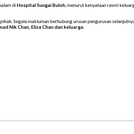
malam di
Hospital Sungai Buloh
, menurut kenyataan rasmi kelua
 pihak. Segala makluman berhubung urusan pengurusan selanjutn
d Nik Chan, Eliza Chan dan keluarga
.