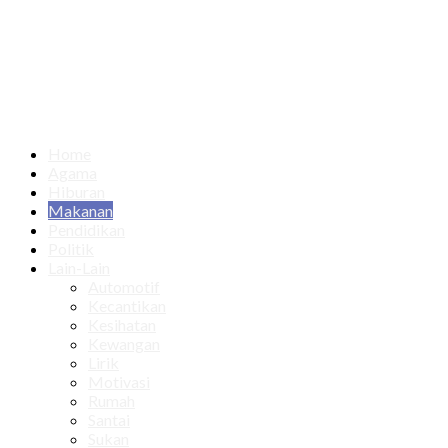
Home
Agama
Hiburan
Makanan
Pendidikan
Politik
Lain-Lain
Automotif
Kecantikan
Kesihatan
Kewangan
Lirik
Motivasi
Rumah
Santai
Sukan