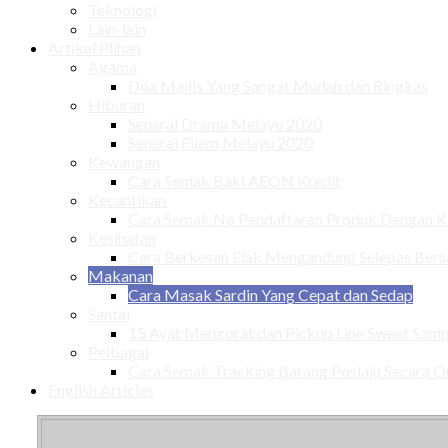
Teknologi
Lain-lain
Artikel Plihan
Agama
Doa Majlis Yang Sangat Mudah dan Ringkas
Hiburan
Senarai Drama Melayu 2020
Senarai Filem Melayu 2020
Kewangan
Cara Semak Baki AEON Kredit
Kecantikan
Cara Semak No Pendaftaran Produk Dengan
Kesihatan
Cara Berkesan Elak Mengandung Selepas Ber
Makanan
Cara Masak Sardin Yang Cepat dan Sedap
Santai
15 Ayat Mengorat dan Pickup Line Sweet Samp
Pelbagai
Cara Semak Tracking Barang Poslaju Secara O
English Articles