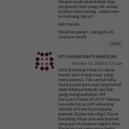
dengan kuah akan keluar bau
pengawet mee yang tak sedap.
Aslinya mee kuning . selain mee
ni memang tak ori
dah masak.
Rasakan garam , dan gula. ini
citarasa sendir
Reply
SITI HAJAR BINTI MARZUKI
October 15, 2020 at 7:11 am
Mee Bandung Muar ni rahsia
tradisi asal orang muar yang
menciptanya. Tak semua tahu.
Antara pencipta asal yang hebat
ialah Allahyarhamah Jamilah
yang mengusahakan JM
Bariyani House di USJ9. Namun
rasa ada beza sikit sekarang
setelah di franchise kepada
mamak (Kalau tak silap). Paste
Bandung Muar pun ada mamak
yang jual di pasaran negara kita.
Paste itu tak semuanya betul.