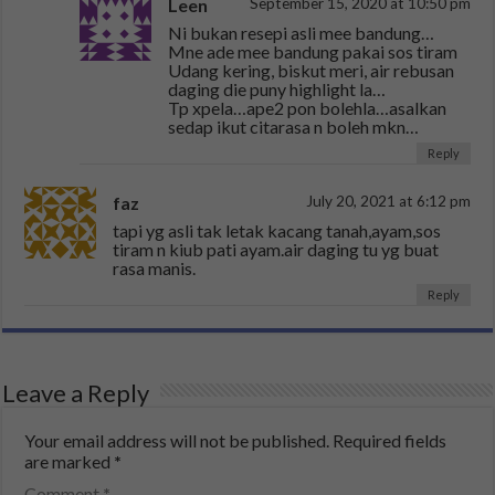
Leen
September 15, 2020 at 10:50 pm
Ni bukan resepi asli mee bandung…
Mne ade mee bandung pakai sos tiram
Udang kering, biskut meri, air rebusan
daging die puny highlight la…
Tp xpela…ape2 pon bolehla…asalkan
sedap ikut citarasa n boleh mkn…
Reply
faz
July 20, 2021 at 6:12 pm
tapi yg asli tak letak kacang tanah,ayam,sos
tiram n kiub pati ayam.air daging tu yg buat
rasa manis.
Reply
Leave a Reply
Your email address will not be published.
Required fields
are marked
*
Comment
*