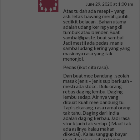
June 29, 2020 at 1:00 am
Atas tu dah ada resepi – yang
asli. letak bawang merah, putih,
sedikit belacan . Bahan utama
adalah udang kering yang di
tumbuk atau blender. Buat
sambal@paste. buat sambal.
Jadi mestii ada pedas, manis
sambal udang kering yang yang
masinnya rasa yang tak
menonjol.
Pedas (ikut cita rasa).
Dan buat mee bandung , seolah
masak jenis – jenis sup berkuah –
mesti ada stocc. Dulu orang
rebus daging lembu. Daging
lembu sedap. Air nya yang
dibuat kuah mee bandung tu.
Tapi sekarang, rasa ramai orang
tak tahu. Daging dari India
adalah daging kerbau. Jadi rasa
stock jauh tak sedap. ( Maaf tak
ada aslinya kalau makan
dikedai). Kalau sanggup bayar
mahal, maka carilah daging