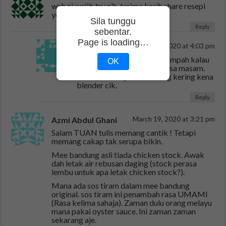
wah ni wajib try nih, terima kasih share resepi
ye =)
Sila tunggu
Reply
sebentar.
Page is loading…
izan
April 13, 2020 at 4:03 pm
ye betul. saya paling menyampah kalau
OK
org masak mee bandung rasa masam.
mana dia belajo ntah. udang kering kena
blender cik.
Reply
Azmi Abdul Ghani
March 19, 2020 at 3:21 pm
Salam TUAN tulis memang cantik ! Tetapi
memang cakap tak serupa bikin.
Mee bandung asli tiada chicken stock. Awak
dah letak air rebusan daging (stock perasa
lembu untuk apa letak chicken stock?).
Mana ada sos tiram dalam mee bandung
original. sos tiram ini penambah rasa UMAMI
(Rasa kelima sahaja). Zaman dulu orang melayu
mana pakai oyster sauce. Ini zaman zaman
sekarang aje.