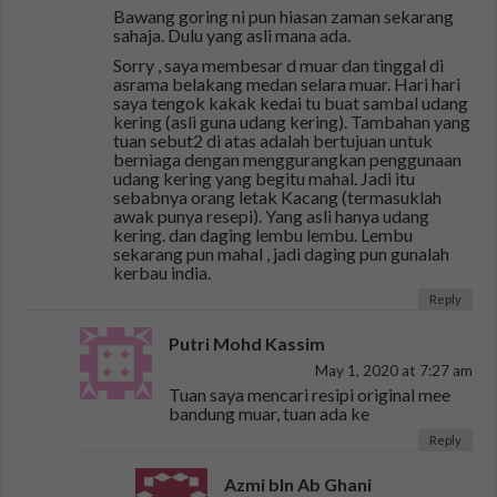
Bawang goring ni pun hiasan zaman sekarang
sahaja. Dulu yang asli mana ada.
Sorry , saya membesar d muar dan tinggal di
asrama belakang medan selara muar. Hari hari
saya tengok kakak kedai tu buat sambal udang
kering (asli guna udang kering). Tambahan yang
tuan sebut2 di atas adalah bertujuan untuk
berniaga dengan menggurangkan penggunaan
udang kering yang begitu mahal. Jadi itu
sebabnya orang letak Kacang (termasuklah
awak punya resepi). Yang asli hanya udang
kering. dan daging lembu lembu. Lembu
sekarang pun mahal , jadi daging pun gunalah
kerbau india.
Reply
Putri Mohd Kassim
May 1, 2020 at 7:27 am
Tuan saya mencari resipi original mee
bandung muar, tuan ada ke
Reply
Azmi bIn Ab Ghani