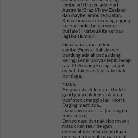
lembu ori (frozen ada) dari
Australia/Brazil/New Zealand
dan maybe lembu tempatan.
Kalau india mari memang daging
kerbau india (bukan water
buffalo ). Kerbau kita kerbau
lagi bau lumpur.
Gunakan air, masukkan
sambal@paste. Rahsia mee
bandung adalah pada udang
kering. Lebih banyak lebih sedap
tapi KOS udang kering sangat
mahal. Tak practical kalau nak
berniaga.
Maka.
Air guna stock lembu – (boleh
ganti guna chicken stok atau
beef stock maggi atau Knorr).
Daging mesti ada…
Daun sawi mesti ……(no taugeh
boss kurrrr).
Dan semasa dah nak siap masak
masuk kan telur dengan
memecahkan telur dalam kuah
mee. sama kaedah masak gulai