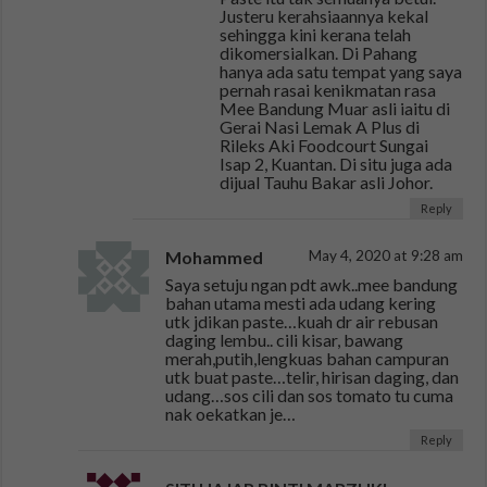
Justeru kerahsiaannya kekal
sehingga kini kerana telah
dikomersialkan. Di Pahang
hanya ada satu tempat yang saya
pernah rasai kenikmatan rasa
Mee Bandung Muar asli iaitu di
Gerai Nasi Lemak A Plus di
Rileks Aki Foodcourt Sungai
Isap 2, Kuantan. Di situ juga ada
dijual Tauhu Bakar asli Johor.
Reply
Mohammed
May 4, 2020 at 9:28 am
Saya setuju ngan pdt awk..mee bandung
bahan utama mesti ada udang kering
utk jdikan paste…kuah dr air rebusan
daging lembu.. cili kisar, bawang
merah,putih,lengkuas bahan campuran
utk buat paste…telir, hirisan daging, dan
udang…sos cili dan sos tomato tu cuma
nak oekatkan je…
Reply