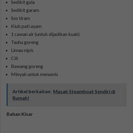
Sedikit gula
Sedikit garam
Sos tiram
Kiub pati ayam
1 cawan air (untuk dijadikan kuah)
Tauhu goreng
Limau nipis
Cili
Bawang goreng
Minyak untuk menumis
Artikel berkaitan:
Masak Steamboat Sendiri di
Rumah!
Bahan Kisar