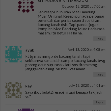
SITI HAJAR BINTI MARZUKI
October 15, 2020 at 7:00 am
Sah resepi ini bukan Mee Bandung
Muar Original. Resepi pun ada pelbagai
perencah dan perisa seperti sos tiram,
kacang tanah dsb. Tapi pandai jugak
komplen Mee Bandung Muar tiada rasa
masam. Itu betul. Ha ha ha.
Reply
ayub
April 13, 2020 at 4:08 pm
kt tg mas mmg x de kacang tanah. tapi
sekitarnya ramai dah campo kacang tanah. bwg
goreng daun sup. rasa x lari. sos tiram mmg
janggal dan asing. ok bro. wassalam
Reply
kay
July 15, 2020 at 4:01 am
Saya ikot bulat2 resepi ni tapi kenapa tak jadi
ye?
Reply