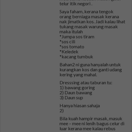
telur itik negori .
Saya faham, kerana tengok
orang berniaga masak kerana
nak jimatkan kos. Jadi kalau lihat
tukang masak warung masak
maka itulah
*Jumpa sos tiram
*sos cili
*sos tomato
*Keledek
*kacang tumbuk
Bahan2 ni guna hanyalah untuk
kurangkan kos dan ganti udang
kering yang mahal.
Dresssing atau taburan tu:
1) bawang goring
2) Daun bawang
3) Daun sup
Hanya hiasan sahaja
2)
Bila kuah hampir masak, masuk
mee – mee ni lenih bagus celur di
luar kerana mee kalau rebus