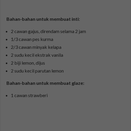
Bahan-bahan untuk membuat inti:
2 cawan gajus, direndam selama 2 jam
1/3 cawan pes kurma
2/3 cawan minyak kelapa
2 sudu kecil ekstrak vanila
2 biji lemon, dijus
2 sudu kecil parutan lemon
Bahan-bahan untuk membuat glaze:
1 cawan strawberi