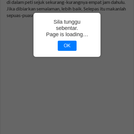
di dalam peti sejuk sekurang-kurangnya empat jam dahulu.
Jika dibiarkan semalaman, lebih baik. Selepas itu makanlah
sepuas-puasnya.
Sila tunggu
sebentar.
Page is loading…
OK