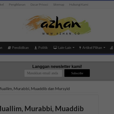
kel
Pengiklanan
Dasar Privasi
Sitemap
Hubungi Kami
an
Pendidikan
Politik
Lain-Lain
Artikel Plihan
Langgan newsletter kami!
uallim, Murabbi, Muaddib dan Mursyid
uallim, Murabbi, Muaddib