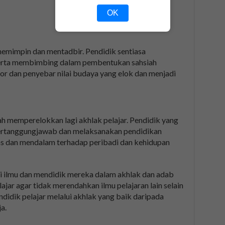
OK
mimpin dan mentadbir. Pendidik sentiasa
serta membimbing dalam pembentukan sahsiah
or dan penyebar nilai budaya yang elok dan menjadi
 memperelokkan lagi akhlak pelajar. Pendidik yang
ertanggungjawab dan melaksanakan pendidikan
as dan mendalam terhadap peribadi dan kehidupan
 ilmu dan mendidik mereka dalam akhlak dan adab
ajar agar tidak merendahkan ilmu pelajaran lain selain
ndidik pelajar melalui akhlak yang baik daripada
a.