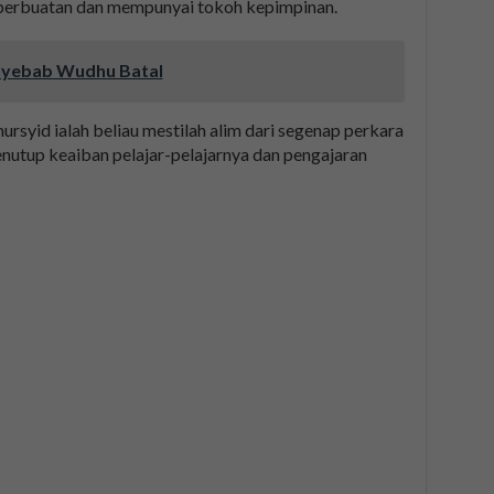
n perbuatan dan mempunyai tokoh kepimpinan.
enyebab Wudhu Batal
ursyid ialah beliau mestilah alim dari segenap perkara
enutup keaiban pelajar-pelajarnya dan pengajaran