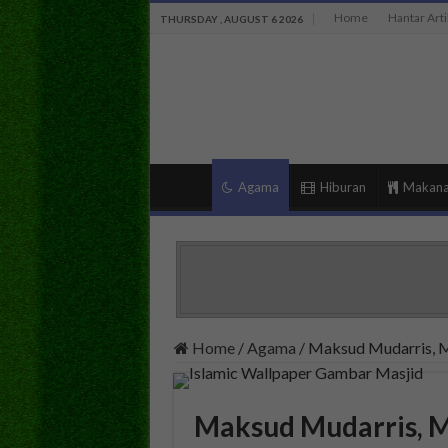
Home
Hantar Arti
THURSDAY , AUGUST 6 2026
Agama
Hiburan
Makan
Home
/
Agama
/
Maksud Mudarris, M
Maksud Mudarris, M