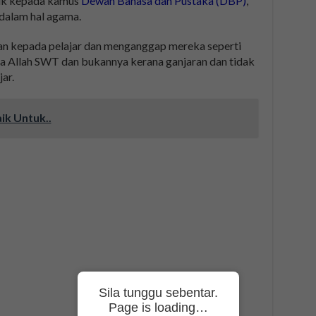
uk kepada kamus
Dewan Bahasa dan Pustaka (DBP)
,
dalam hal agama.
an kepada pelajar dan menganggap mereka seperti
na Allah SWT dan bukannya kerana ganjaran dan tidak
ar.
ik Untuk..
Sila tunggu sebentar.
Page is loading…