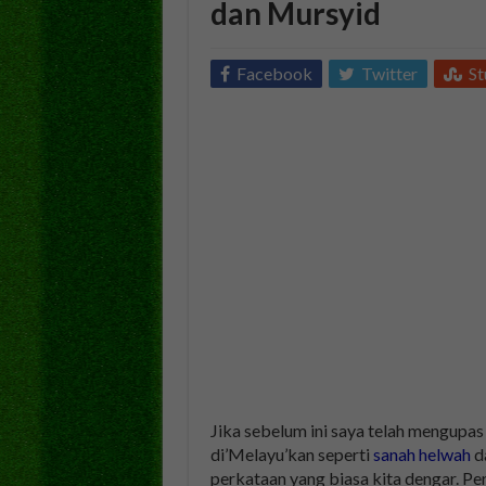
dan Mursyid
Facebook
Twitter
S
Jika sebelum ini saya telah mengupa
di’Melayu’kan seperti
sanah helwah
d
perkataan yang biasa kita dengar. Pe