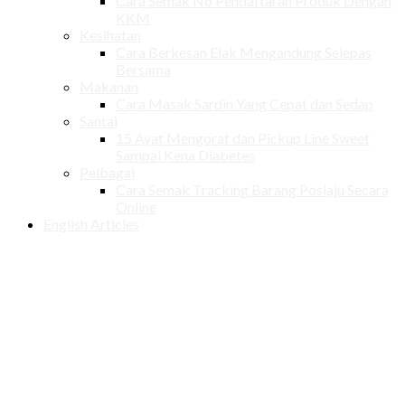
Cara Semak No Pendaftaran Produk Dengan
KKM
Kesihatan
Cara Berkesan Elak Mengandung Selepas
Bersama
Makanan
Cara Masak Sardin Yang Cepat dan Sedap
Santai
15 Ayat Mengorat dan Pickup Line Sweet
Sampai Kena Diabetes
Pelbagai
Cara Semak Tracking Barang Poslaju Secara
Online
English Articles