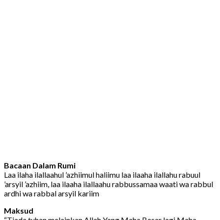
Bacaan Dalam Rumi
Laa ilaha ilallaahul ’azhiimul haliimu laa ilaaha ilallahu rabuul
’arsyil ’azhiim, laa ilaaha ilallaahu rabbussamaa waati wa rabbul
ardhi wa rabbal arsyil kariim
Maksud
“Tiada tuhan melainkan Allah Yang Maha Besar lagi Maha