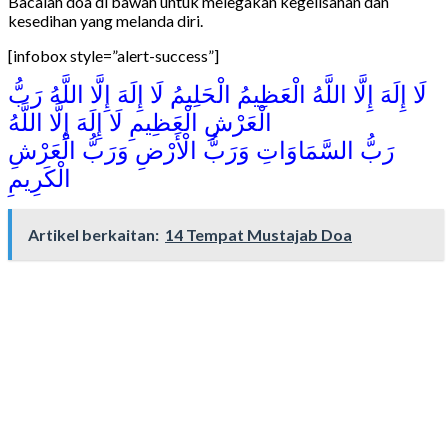
Bacalah doa di bawah untuk melegakan kegelisahan dan
kesedihan yang melanda diri.
[infobox style=”alert-success”]
لَا إِلَهَ إِلَّا اللَّهُ الْعَظِيمُ الْحَلِيمُ لَا إِلَهَ إِلَّا اللَّهُ رَبُّ
الْعَرْشِ الْعَظِيمِ لَا إِلَهَ إِلَّا اللَّهُ
رَبُّ السَّمَاوَاتِ وَرَبُّ الْأَرْضِ وَرَبُّ الْعَرْشِ
الْكَرِيمِ
Artikel berkaitan:
14 Tempat Mustajab Doa