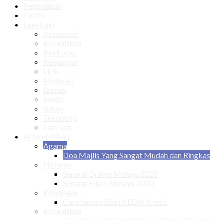
Pendidikan
Politik
Lain-Lain
Automotif
Kecantikan
Kesihatan
Kewangan
Lirik
Motivasi
Rumah
Santai
Sukan
Teknologi
Lain-lain
Artikel Plihan
Agama
Doa Majlis Yang Sangat Mudah dan Ringkas
Hiburan
Senarai Drama Melayu 2020
Senarai Filem Melayu 2020
Kewangan
Cara Semak Baki AEON Kredit
Kecantikan