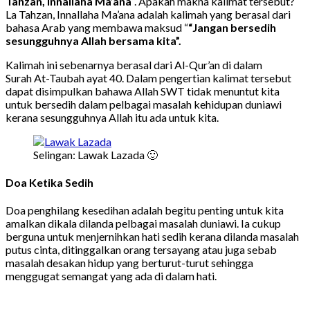
Tahzan, Innallaha Ma’ana
“. Apakah makna kalimat tersebut?
La Tahzan, Innallaha Ma’ana adalah kalimah yang berasal dari
bahasa Arab yang membawa maksud “
“Jangan bersedih
sesungguhnya Allah bersama kita”.
Kalimah ini sebenarnya berasal dari Al-Qur’an di dalam
Surah At-Taubah ayat 40. Dalam pengertian kalimat tersebut
dapat disimpulkan bahawa Allah SWT tidak menuntut kita
untuk bersedih dalam pelbagai masalah kehidupan duniawi
kerana sesungguhnya Allah itu ada untuk kita.
Selingan: Lawak Lazada 🙂
Doa Ketika Sedih
Doa penghilang kesedihan adalah begitu penting untuk kita
amalkan dikala dilanda pelbagai masalah duniawi. Ia cukup
berguna untuk menjernihkan hati sedih kerana dilanda masalah
putus cinta, ditinggalkan orang tersayang atau juga sebab
masalah desakan hidup yang berturut-turut sehingga
menggugat semangat yang ada di dalam hati.