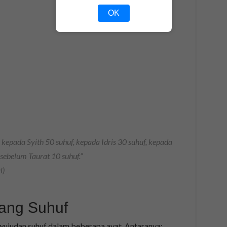
OK
kepada Syith 50 suhuf, kepada Idris 30 suhuf, kepada
sebelum Taurat 10 suhuf.”
i)
tang Suhuf
wujudan suhuf dalam beberapa ayat. Antaranya: