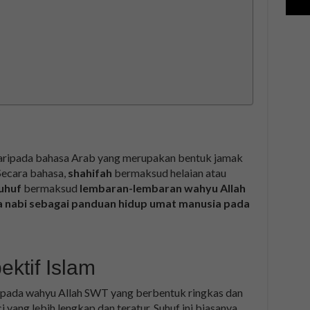
صَحِيف). Secara bahasa,
shahifah
bermaksud helaian atau
uhuf
bermaksud
lembaran-lembaran wahyu Allah
 nabi sebagai panduan hidup umat manusia pada
ktif Islam
kepada wahyu Allah SWT yang berbentuk ringkas dan
ci yang lebih lengkap dan teratur. Suhuf ini biasanya