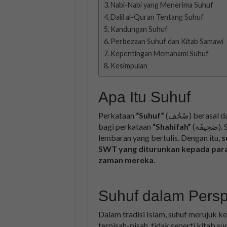
Nabi-Nabi yang Menerima Suhuf
Dalil al-Quran Tentang Suhuf
Kandungan Suhuf
Perbezaan Suhuf dan Kitab Samawi
Kepentingan Memahami Suhuf
Kesimpulan
Apa Itu Suhuf
Perkataan
“Suhuf”
(صُحُف) berasal daripada bahasa Arab yang merupakan bentuk jamak
bagi perkataan
“Shahifah”
(َة
lembaran yang bertulis. Dengan itu,
s
SWT yang diturunkan kepada para
zaman mereka.
Suhuf dalam Perspe
Dalam tradisi Islam, suhuf merujuk 
terpisah-pisah, tidak seperti kitab su