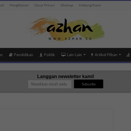
kel
Pengiklanan
Dasar Privasi
Sitemap
Hubungi Kami
an
Pendidikan
Politik
Lain-Lain
Artikel Plihan
Langgan newsletter kami!