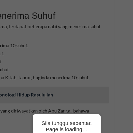
enerima Suhuf
ama, terdapat beberapa nabi yang menerima suhuf
rima 10 suhuf.
f.
f.
uhuf.
a Kitab Taurat, baginda menerima 10 suhuf.
onologi Hidup Rasulullah
 yang diriwayatkan oleh Abu Zar r.a., bahawa
Sila tunggu sebentar.
Page is loading…