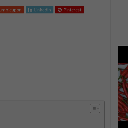
tumbleupon
LinkedIn
Pinterest