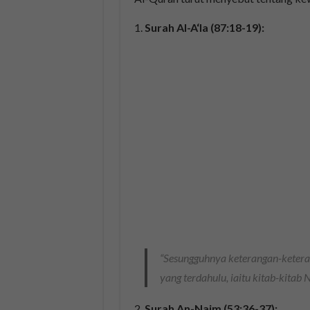
Surah Al-A‘la (87:18-19):
“Sesungguhnya keterangan-keteran
yang terdahulu, iaitu kitab-kitab
Surah An-Najm (53:36-37):