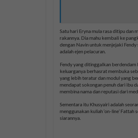
Satu hari Eryna mula rasa ditipu dan
rakannya. Dia mahu kembali ke pang
dengan Navin untuk menjejaki Fendy s
adalah ejen pelacuran.
Fendy yang ditinggalkan berdendam k
keluarganya berhasrat membuka sebu
yang lebih teratur dan modul yang b
mendapat sokongan penuh dari ibu da
membina nama dan reputasi dari media
Sementara itu Khusyairi adalah seora
menggunakan kuliah ‘on-line’ Fattah
siarannya.