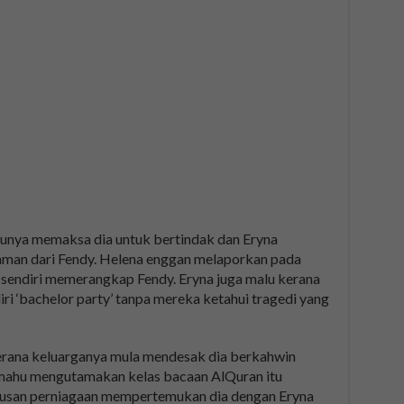
unya memaksa dia untuk bertindak dan Eryna
man dari Fendy. Helena enggan melaporkan pada
n sendiri memerangkap Fendy. Eryna juga malu kerana
i ‘bachelor party’ tanpa mereka ketahui tragedi yang
kerana keluarganya mula mendesak dia berkahwin
 mahu mengutamakan kelas bacaan AlQuran itu
Urusan perniagaan mempertemukan dia dengan Eryna