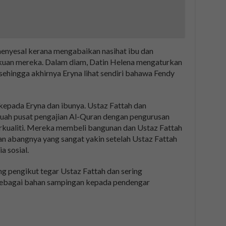
 menyesal kerana mengabaikan nasihat ibu dan
kuan mereka. Dalam diam, Datin Helena mengaturkan
ehingga akhirnya Eryna lihat sendiri bahawa Fendy
epada Eryna dan ibunya. Ustaz Fattah dan
ah pusat pengajian Al-Quran dengan pengurusan
erkualiti. Mereka membeli bangunan dan Ustaz Fattah
n abangnya yang sangat yakin setelah Ustaz Fattah
 sosial.
ng pengikut tegar Ustaz Fattah dan sering
 sebagai bahan sampingan kepada pendengar