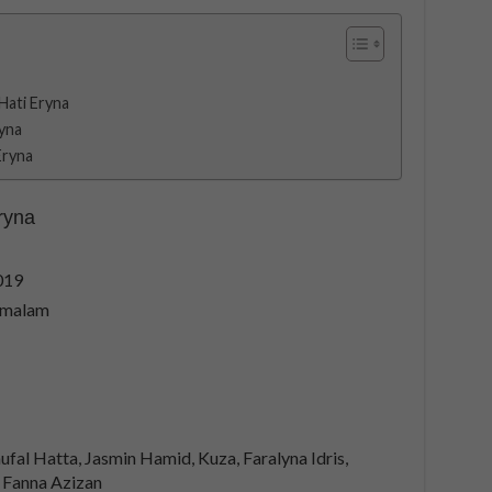
Hati Eryna
ryna
Eryna
ryna
019
0 malam
ufal Hatta, Jasmin Hamid, Kuza, Faralyna Idris,
, Fanna Azizan