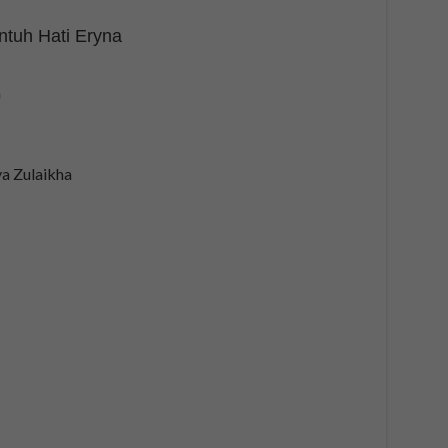
tuh Hati Eryna
h
ya Zulaikha