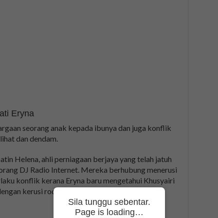
ati Eryna
rgaan seorang anak kepada ibunya dan juga konflik
lihat dan dendam.
atin Helena, ahli perniagaan berjaya yang telah jatuh
orang DJ Radio Internet. Mereka berhubung menerusi
laku konflik kerana Eryna baru mengetahui Khusyairi
ngan kerusi roda. Eryna meninggalkan Khusyairi
Sila tunggu sebentar.
Page is loading…