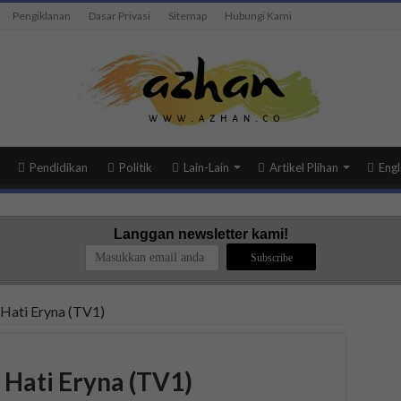
Pengiklanan
Dasar Privasi
Sitemap
Hubungi Kami
Pendidikan
Politik
Lain-Lain
Artikel Plihan
Engl
Langgan newsletter kami!
 Hati Eryna (TV1)
 Hati Eryna (TV1)