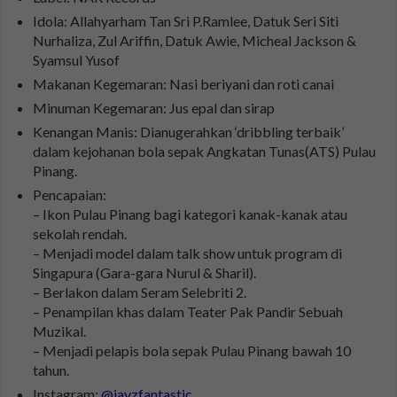
Idola: Allahyarham Tan Sri P.Ramlee, Datuk Seri Siti
Nurhaliza, Zul Ariffin, Datuk Awie, Micheal Jackson &
Syamsul Yusof
Makanan Kegemaran: Nasi beriyani dan roti canai
Minuman Kegemaran: Jus epal dan sirap
Kenangan Manis: Dianugerahkan ‘dribbling terbaik’
dalam kejohanan bola sepak Angkatan Tunas(ATS) Pulau
Pinang.
Pencapaian:
– Ikon Pulau Pinang bagi kategori kanak-kanak atau
sekolah rendah.
– Menjadi model dalam talk show untuk program di
Singapura (Gara-gara Nurul & Sharil).
– Berlakon dalam Seram Selebriti 2.
– Penampilan khas dalam Teater Pak Pandir Sebuah
Muzikal.
– Menjadi pelapis bola sepak Pulau Pinang bawah 10
tahun.
Instagram:
@jayzfantastic