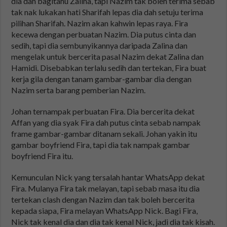
dia dah bagitahu Zalina, tapi Nazim tak boleh terima sebab
tak nak lukakan hati Sharifah lepas dia dah setuju terima
pilihan Sharifah. Nazim akan kahwin lepas raya. Fira
kecewa dengan perbuatan Nazim. Dia putus cinta dan
sedih, tapi dia sembunyikannya daripada Zalina dan
mengelak untuk bercerita pasal Nazim dekat Zalina dan
Hamidi. Disebabkan terlalu sedih dan tertekan, Fira buat
kerja gila dengan tanam gambar-gambar dia dengan
Nazim serta barang pemberian Nazim.
Johan ternampak perbuatan Fira. Dia bercerita dekat
Affan yang dia syak Fira dah putus cinta sebab nampak
frame gambar-gambar ditanam sekali. Johan yakin itu
gambar boyfriend Fira, tapi dia tak nampak gambar
boyfriend Fira itu.
Kemunculan Nick yang tersalah hantar WhatsApp dekat
Fira. Mulanya Fira tak melayan, tapi sebab masa itu dia
tertekan clash dengan Nazim dan tak boleh bercerita
kepada siapa, Fira melayan WhatsApp Nick. Bagi Fira,
Nick tak kenal dia dan dia tak kenal Nick, jadi dia tak kisah.