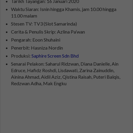
Tarikh Tayangan: 16 Januari 2020
Waktu Siaran: Isnin hingga Khamis, jam 10.00 hingga
11.00 malam
Stesen TV: TV3 (Slot Samarinda)
Cerita & Penulis Skrip: Azlina Pa’wan
Pengarah: Eoon Shuhaini
Penerbit: Hasniza Nordin
Produksi:
Saphire Screen Sdn Bhd
Senarai Pelakon: Saharul Ridzwan, Diana Danielle, Ain
Edruce, Hafidz Roshdi, Lisdawati, Zarina Zainuddin,
Ainina Ahmad, Aidil Aziz, Qistina Raisah, Puteri Balqis,
Redzwan Adha, Mak Engku