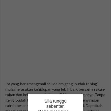
Ira yang baru mengenali ahli dalam geng ‘budak tebing’
mula merasakan kehidupan yang lebih baik bersama rakan-
rakan dan keluarga angkat yang ikhlas menerimanya. Tanpa
geng ‘budak tebing’ ketahui, Ira sebenarnya menyimpan
Sila tunggu
rahsia besar melibatkan Arif, Tongki dan Yoyol. Dapatkah
sebentar.
mereka menerima kenyataan perit yang terbuku selama