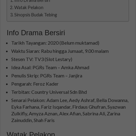
Info Drama Bersiri
Watak Pelakon
Sinopsis Budak Tebing
Info Drama Bersiri
Tarikh Tayangan: 2020 (Belum muktamad)
Waktu Siaran: Rabu hingga Jumaat, 9.00 malam
Stesen TV: TV3 (Slot Lestary)
Idea Asal: PGRs Team – Amka Ahmad
Penulis Skrip: PGRs Team – Janjira
Pengarah: Feroz Kader
Terbitan: Country Universal Sdn Bhd
Senarai Pelakon: Adam Lee, Aedy Ashraf, Bella Dowanna,
Eyka Farhana, Fariz Isqandar, Firdaus Ghufran, Syazwan
Zulkifly, Amyza Aznan, Alex Afian, Sabrina Ali, Zarina
Zainuddin, Shah Faris
Watak Pelakon