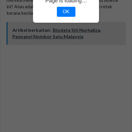
Page is loading…
ini? Atau adakah hubungan ‘budak tebing’ akan retak
OK
kerana kesilapan lampau?
Artikel berkaitan:
Biodata Siti Nurhaliza,
Penyanyi Nombor Satu Malaysia