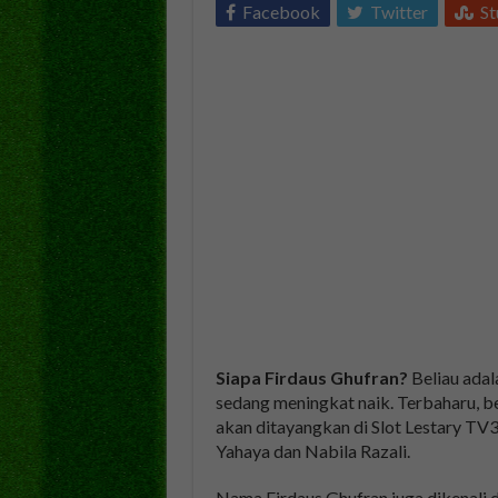
Facebook
Twitter
S
Siapa Firdaus Ghufran?
Beliau adal
sedang meningkat naik. Terbaharu, b
akan ditayangkan di Slot Lestary TV3
Yahaya dan Nabila Razali.
Nama Firdaus Ghufran juga dikenali d