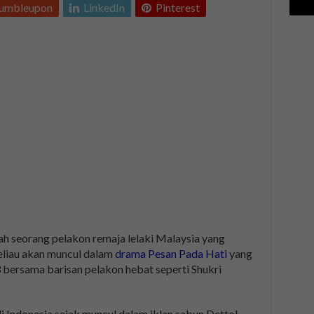
tumbleupon
LinkedIn
Pinterest
ah seorang pelakon remaja lelaki Malaysia yang
eliau akan muncul dalam
drama Pesan Pada Hati
yang
 bersama barisan pelakon hebat seperti Shukri
i Indonesia sejak muncul dalam iklan sabun Dettol.