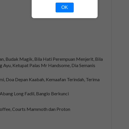
OK
n, Budak Magik, Bila Hati Perempuan Menjerit, Bila
ng Ayu, Ketupat Palas Mr Handsome, Dia Semanis
mi, Doa Depan Kaabah, Kemaafan Terindah, Terima
, Abang Long Fadil, Banglo Berkunci
Coffee, Courts Mammoth dan Proton