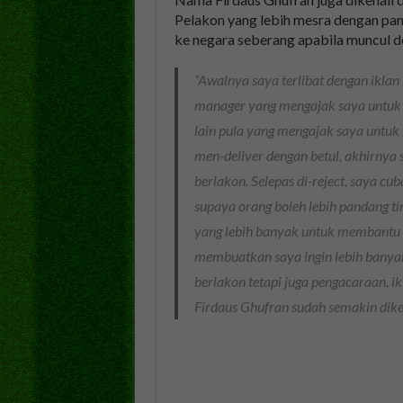
Pelakon yang lebih mesra dengan pang
ke negara seberang apabila muncul de
“Awalnya saya terlibat dengan iklan
manager yang mengajak saya untuk m
lain pula yang mengajak saya untuk 
men-deliver dengan betul, akhirnya
berlakon. Selepas di-reject, saya c
supaya orang boleh lebih pandang tin
yang lebih banyak untuk membantu i
membuatkan saya ingin lebih banya
berlakon tetapi juga pengacaraan, i
Firdaus Ghufran sudah semakin dike