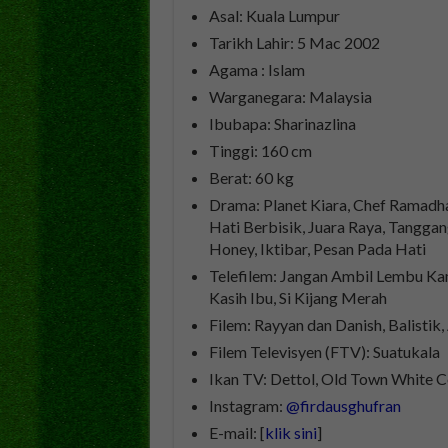
Asal: Kuala Lumpur
Tarikh Lahir: 5 Mac 2002
Agama : Islam
Warganegara: Malaysia
Ibubapa: Sharinazlina
Tinggi: 160 cm
Berat: 60 kg
Drama: Planet Kiara, Chef Ramadha
Hati Berbisik, Juara Raya, Tangga
Honey, Iktibar, Pesan Pada Hati
Telefilem: Jangan Ambil Lembu Ka
Kasih Ibu, Si Kijang Merah
Filem: Rayyan dan Danish, Balistik
Filem Televisyen (FTV): Suatukala
Ikan TV: Dettol, Old Town White 
Instagram:
@firdausghufran
E-mail: [
klik sini
]