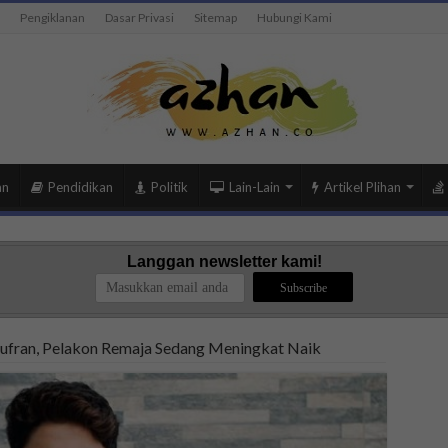
Pengiklanan
Dasar Privasi
Sitemap
Hubungi Kami
an
Pendidikan
Politik
Lain-Lain
Artikel Plihan
Langgan newsletter kami!
hufran, Pelakon Remaja Sedang Meningkat Naik