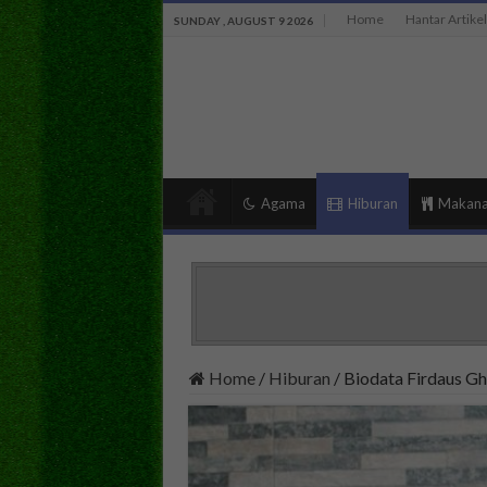
Home
Hantar Artikel
SUNDAY , AUGUST 9 2026
Agama
Hiburan
Makan
Home
/
Hiburan
/
Biodata Firdaus G