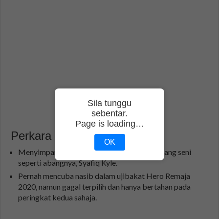
Sila tunggu
sebentar.
Page is loading…
Perkara Menarik
OK
Menyimpan impian untuk berjaya dalam bidang seni
seperti abangnya, Syafiq Kyle.
Pernah mencuba nasib dalam ujibakat Hero Remaja
2020, namun gagal terpilih dan hanya bertahan pada
peringkat kedua sahaja.