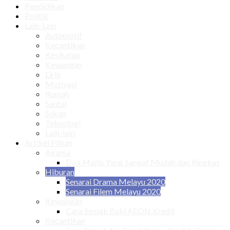
Pendidikan
Politik
Lain-Lain
Automotif
Kecantikan
Kesihatan
Kewangan
Lirik
Motivasi
Rumah
Santai
Sukan
Teknologi
Lain-lain
Artikel Plihan
Agama
Doa Majlis Yang Sangat Mudah dan Ringkas
Hiburan
Senarai Drama Melayu 2020
Senarai Filem Melayu 2020
Kewangan
Cara Semak Baki AEON Kredit
Kecantikan