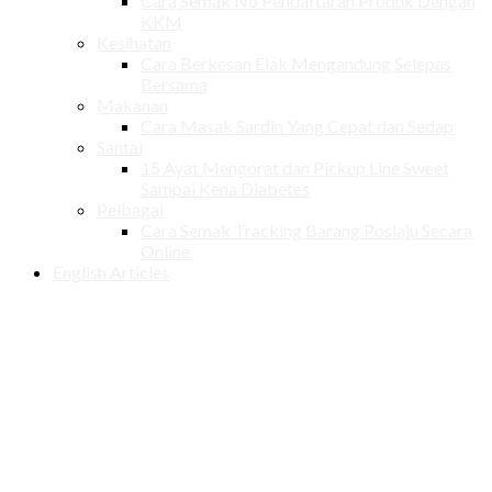
Cara Semak No Pendaftaran Produk Dengan
KKM
Kesihatan
Cara Berkesan Elak Mengandung Selepas
Bersama
Makanan
Cara Masak Sardin Yang Cepat dan Sedap
Santai
15 Ayat Mengorat dan Pickup Line Sweet
Sampai Kena Diabetes
Pelbagai
Cara Semak Tracking Barang Poslaju Secara
Online
English Articles