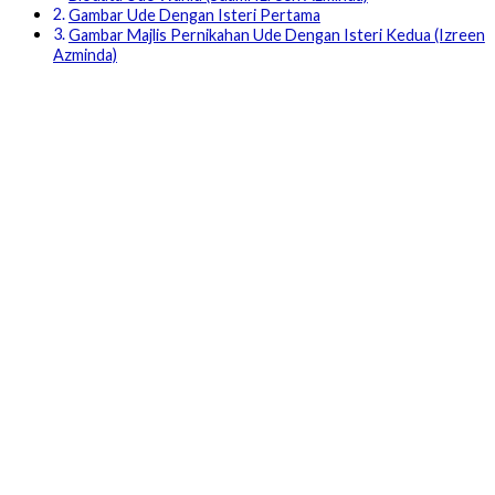
Gambar Ude Dengan Isteri Pertama
Gambar Majlis Pernikahan Ude Dengan Isteri Kedua (Izreen
Azminda)