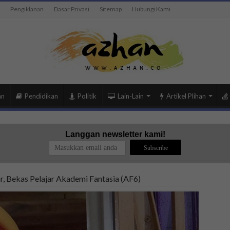
Pengiklanan
Dasar Privasi
Sitemap
Hubungi Kami
an
Pendidikan
Politik
Lain-Lain
Artikel Plihan
Langgan newsletter kami!
, Bekas Pelajar Akademi Fantasia (AF6)