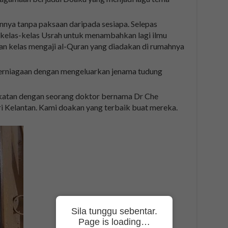
nnya tanpa paksaan daripada sesiapa. Selepas
 kelas-kelas Usrah untuk menambahkan lagi ilmu
n kelas mengaji al-Quran yang diadakan di rumahnya
perniagaan dengan mengeluarkan jenama tudung
ikatan dengan seorang doktor bernama Dr Che
 Kelantan. Kami doakan yang terbaik buat mereka.
Sila tunggu sebentar.
Page is loading…