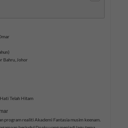
 Omar
ahun)
r Bahru, Johor
 Hati Telah Hitam
Omar
an program realiti Akademi Fantasia musim keenam.
keagamaan berjudul Doaku yang menjadi lagu tema