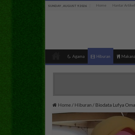
Home
Hantar Artikel
SUNDAY , AUGUST 9 2026
Agama
Hiburan
Makan
Home
/
Hiburan
/
Biodata Lufya Omar