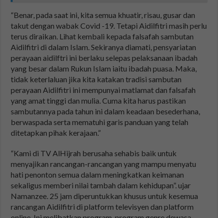
“Benar, pada saat ini, kita semua khuatir, risau, gusar dan
takut dengan wabak Covid -19. Tetapi Aidilfitri masih perlu
terus diraikan. Lihat kembali kepada falsafah sambutan
Aidilfitri di dalam Islam. Sekiranya diamati, pensyariatan
perayaan aidilftri ini berlaku selepas pelaksanaan ibadah
yang besar dalam Rukun Islam iaitu ibadah puasa. Maka,
tidak keterlaluan jika kita katakan tradisi sambutan
perayaan Aidilfitri ini mempunyai matlamat dan falsafah
yang amat tinggi dan mulia. Cuma kita harus pastikan
sambutannya pada tahun ini dalam keadaan besederhana,
berwaspada serta mematuhi garis panduan yang telah
ditetapkan pihak kerajaan.”
“Kami di TV AlHijrah berusaha sehabis baik untuk
menyajikan rancangan-rancangan yang mampu menyatu
hati penonton semua dalam meningkatkan keimanan
sekaligus memberi nilai tambah dalam kehidupan”. ujar
Namanzee. 25 jam diperuntukkan khusus untuk kesemua
rancangan Aidilfitri di platform televisyen dan platform
online. Ini melibatkan program-program genre dewasa,