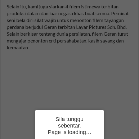
Selain itu, kami juga siarkan 4 filem istimewa terbitan
produksi dalam dan luar negara khas buat semua. Peminat
seni bela diri silat wajib untuk menonton filem tayangan
perdana berjudul Geran terbitan Layar Pictures Sdn. Bhd.
Selain berkisar tentang dunia persilatan, filem Geran turut
mengajar penonton erti persahabatan, kasih sayang dan
kemaafan.
Sila tunggu
sebentar.
Page is loading…