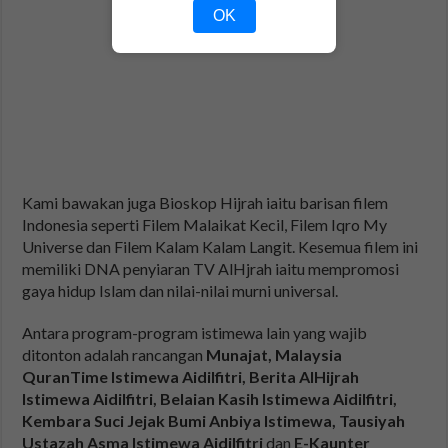
OK
Kami bawakan juga Bioskop Hijrah iaitu barisan filem
Indonesia seperti Filem Malaikat Kecil, Filem Iqro My
Universe dan Filem Kalam Kalam Langit. Kesemua filem ini
memiliki DNA penyiaran TV AlHjrah iaitu mempromosi
gaya hidup Islam dan nilai-nilai murni universal.
Antara program-program istimewa lain yang wajib
ditonton adalah rancangan
Munajat, Malaysia
QuranTime Istimewa Aidilfitri, Berita AlHijrah
Istimewa Aidilfitri, Belaian Kasih Istimewa Aidilfitri,
Kembara Suci Jejak Bumi Anbiya Istimewa, Tausiyah
Ustazah Asma Istimewa Aidilfitri
dan
E-Kaunter