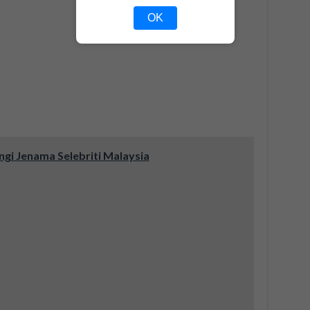
OK
gi Jenama Selebriti Malaysia