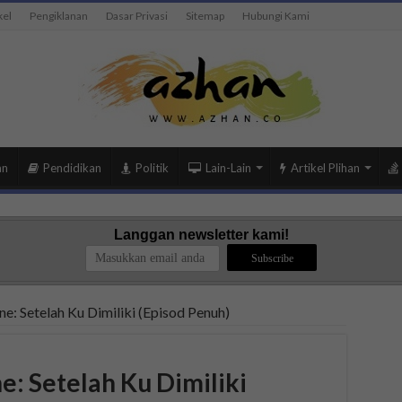
kel
Pengiklanan
Dasar Privasi
Sitemap
Hubungi Kami
an
Pendidikan
Politik
Lain-Lain
Artikel Plihan
Langgan newsletter kami!
e: Setelah Ku Dimiliki (Episod Penuh)
: Setelah Ku Dimiliki