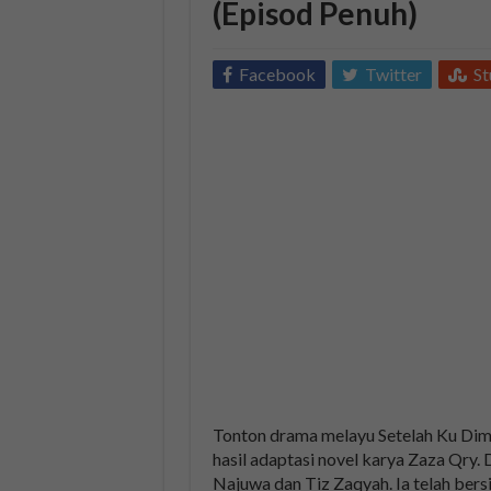
(Episod Penuh)
Facebook
Twitter
S
Tonton drama melayu Setelah Ku Dimili
hasil adaptasi novel karya Zaza Qry. Dr
Najuwa dan Tiz Zaqyah. Ia telah ber