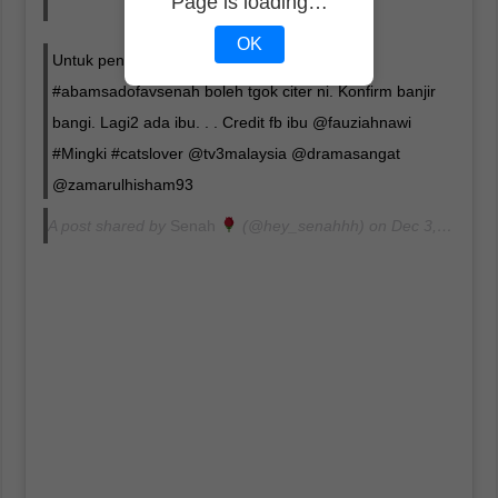
Page is loading…
OK
Untuk pencinta kucing mcm senah. Mcm
#abamsadofavsenah boleh tgok citer ni. Konfirm banjir
bangi. Lagi2 ada ibu. . . Credit fb ibu @fauziahnawi
#Mingki #catslover @tv3malaysia @dramasangat
@zamarulhisham93
A post shared by
Senah
(@hey_senahhh) on
Dec 3, 2019 at 1:54am PST