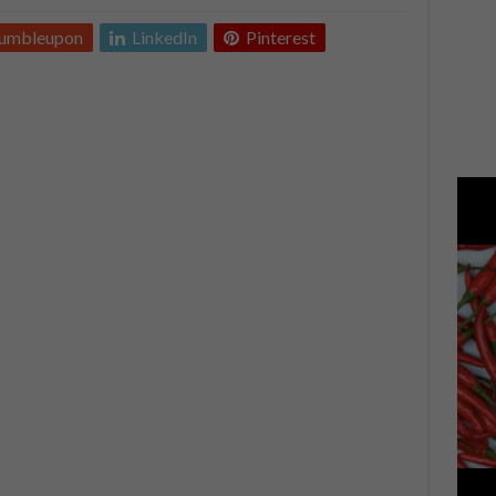
tumbleupon
LinkedIn
Pinterest