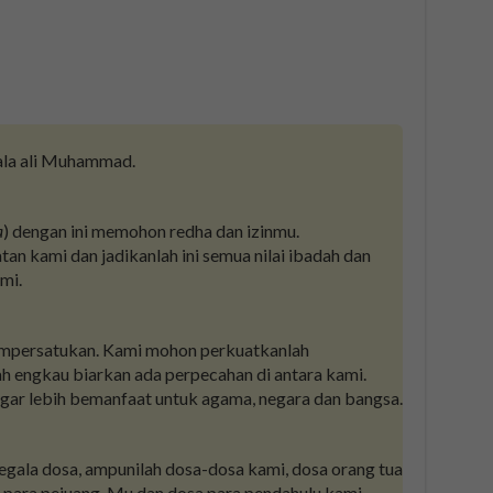
ala ali Muhammad.
a
) dengan ini memohon redha dan izinmu.
an kami dan jadikanlah ini semua nilai ibadah dan
mi.
mpersatukan. Kami mohon perkuatkanlah
ah engkau biarkan ada perpecahan di antara kami.
agar lebih bemanfaat untuk agama, negara dan bangsa.
gala dosa, ampunilah dosa-dosa kami, dosa orang tua
 para pejuang-Mu dan dosa para pendahulu kami.