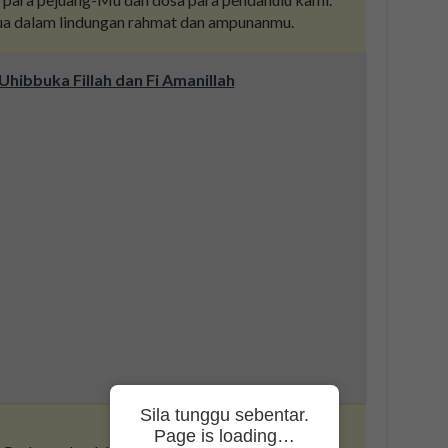
a dalam lindungan rahmat dan ampunanmu.
hibbuka Fillah dan Fi Amanillah
Sila tunggu sebentar.
Page is loading…