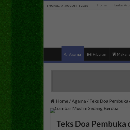
Home
Hantar Arti
THURSDAY , AUGUST 6 2026
Agama
Hiburan
Makan
Home
/
Agama
/
Teks Doa Pembuka 
Teks Doa Pembuka 