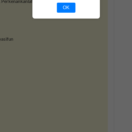
Perkenankanlah doa dan permohonan kami ini.
OK
yasifun