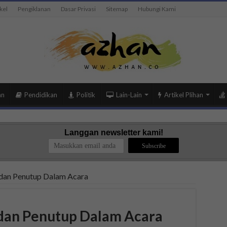
kel
Pengiklanan
Dasar Privasi
Sitemap
Hubungi Kami
an
Pendidikan
Politik
Lain-Lain
Artikel Plihan
Langgan newsletter kami!
dan Penutup Dalam Acara
dan Penutup Dalam Acara