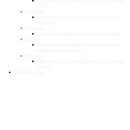
Cara Semak No Pendaftaran Produk Dengan
KKM
Kesihatan
Cara Berkesan Elak Mengandung Selepas
Bersama
Makanan
Cara Masak Sardin Yang Cepat dan Sedap
Santai
15 Ayat Mengorat dan Pickup Line Sweet
Sampai Kena Diabetes
Pelbagai
Cara Semak Tracking Barang Poslaju Secara
Online
English Articles