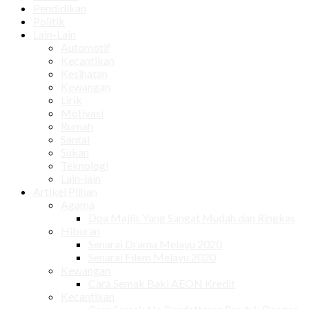
Pendidikan
Politik
Lain-Lain
Automotif
Kecantikan
Kesihatan
Kewangan
Lirik
Motivasi
Rumah
Santai
Sukan
Teknologi
Lain-lain
Artikel Plihan
Agama
Doa Majlis Yang Sangat Mudah dan Ringkas
Hiburan
Senarai Drama Melayu 2020
Senarai Filem Melayu 2020
Kewangan
Cara Semak Baki AEON Kredit
Kecantikan