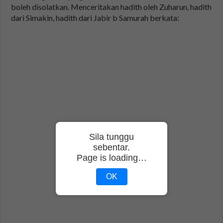
boleh disolatkan. Menceritakan hadith oleh Zuharun, hadith
dari Simakin, hadith dari Jabir b Samurah berkata:
Sila tunggu
sebentar.
Page is loading…
OK