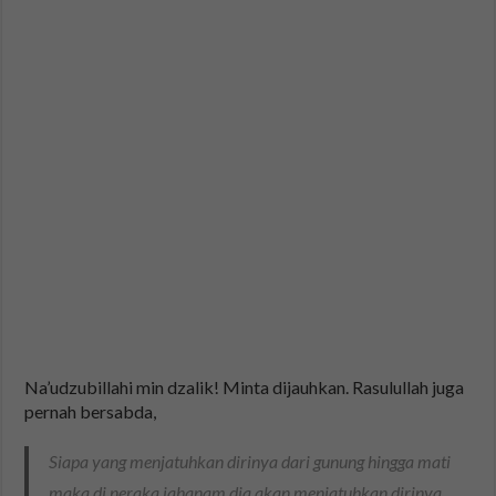
Na’udzubillahi min dzalik! Minta dijauhkan. Rasulullah juga
pernah bersabda,
Siapa yang menjatuhkan dirinya dari gunung hingga mati
maka di neraka jahanam dia akan menjatuhkan dirinya,