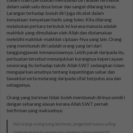
dalam salah satu dosa besar dan sangat dilarang keras.
Larangan terhadap bunuh diri juga dicatat dalam
kenyataan-kenyataan hadis yang tulen. Kita dilarang
melakukan perkara terkutuk ini kerana manusia adalah
makhluk yang dimuliakan oleh Allah dan diutamakan
melebihi makhluk-makhluk ciptaan-Nya yang lain. Orang
yang membunuh diri adalah orang yang lari dari
tanggungjawab kemanusiaannya. Lebih parah daripada itu,
perbuatan tersebut menunjukkan kurangnya kepercayaan
seseorang itu terhadap takdir Allah S.W.T sedangkan Islam
mengajarkan umatnya tentang kepentingan sabar dan
tawakkal serta melarang daripada sifat berputus asa dan
sebagainya.
Orang yang beriman tidak boleh membunuh dirinya sendiri
dengan sebarang alasan kerana Allah S.W.T pernah
berfirman yang maksudnya:
Hai orang-orang yang beriman, janganlah kamu saling
memakan harta sesamamu dengan jalan yang batil,