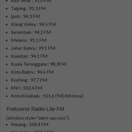
Alor Setar : 91.0 FM
Taiping : 91.3 FM
Ipoh : 94.3 FM
Klang Valley : 94.5 FM
Seremban : 94.2 FM
Melaka : 91.1 FM
Johor Bahru : 99.1 FM
Kuantan : 94.1 FM
Kuala Terengganu : 98.3FM
Kota Bahru : 94.6 FM
Kuching : 97.7 FM
Miri : 102.4 FM
Kota Kinabalu : 101.6 FM[/infobox]
Frekuensi Radio Lite FM
[infobox style=”alert-success”]
Penang : 104.4 FM