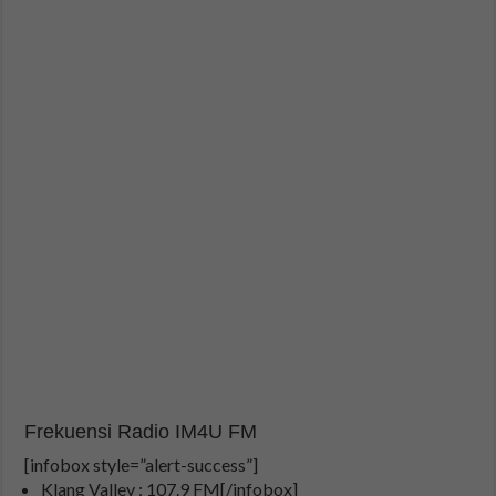
Frekuensi Radio IM4U FM
[infobox style=”alert-success”]
Klang Valley : 107.9 FM[/infobox]