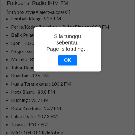
Frekuensi Radio IKIM FM
[infobox style=”alert-success”]
Lembah Klang : 91.5 FM
Perlis/Kedah/Langkawi/ Pulau Pinang : 89.0 FM
Balik Pulau / Pulau Pinang : 102.7 FM
Sila tunggu
sebentar.
Ipoh : 102.7 FM
Page is loading…
Negeri Sembilan : 102.7 FM
Melaka : 89.5 FM
OK
Johor Bahru : 106.2 FM
Kuantan : 89.6 FM
Kuala Terengganu : 100.2 FM
Kota Bharu : 89.8 FM
Kuching : 93.7 FM
Kota Kinabalu : 93.9 FM
Lahad Datu : 107.3 FM
Tawau : 100.7 FM
Miri : 104.0 FM[/infobox]