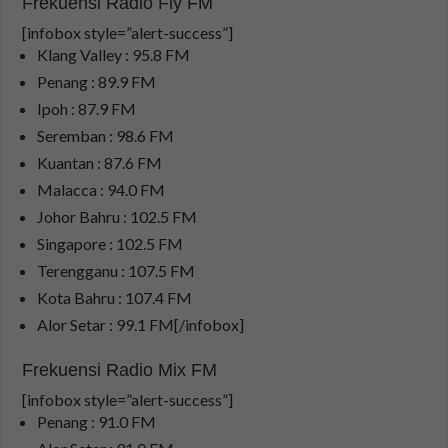
Frekuensi Radio Fly FM
[infobox style=”alert-success”]
Klang Valley : 95.8 FM
Penang : 89.9 FM
Ipoh : 87.9 FM
Seremban : 98.6 FM
Kuantan : 87.6 FM
Malacca : 94.0 FM
Johor Bahru : 102.5 FM
Singapore : 102.5 FM
Terengganu : 107.5 FM
Kota Bahru : 107.4 FM
Alor Setar : 99.1 FM[/infobox]
Frekuensi Radio Mix FM
[infobox style=”alert-success”]
Penang : 91.0 FM