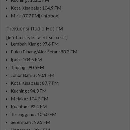
Kota Kinabalu : 104.9 FM
Miri : 87.7 FM[/infobox]
Frekuensi Radio Hot FM
[infobox style=”alert-success”]
Lembah Klang : 97.6 FM
Pulau Pinang/Alor Setar : 88.2 FM
Ipoh : 104.5 FM
Taiping : 90.5FM
Johor Bahru : 90.1 FM
Kota Kinabalu : 87.7 FM
Kuching : 94.3 FM
Melaka : 104.3 FM
Kuantan : 92.4 FM
Terengganu : 105.0 FM
Seremban : 99.5 FM
Singapura : 90.1 FM