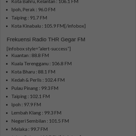
Kota Bahru, Kelantan : 106.1 FM
Ipoh, Perak : 96.0 FM
Taiping : 91.7 FM
Kota Kinabalu : 105.9 FM[/infobox]
Frekuensi Radio THR Gegar FM
[infobox style=”alert-success”]
Kuantan : 88.8 FM
Kuala Terengganu : 106.8 FM
Kota Bharu : 88.1 FM
Kedah & Perlis : 102.4 FM
Pulau Pinang : 99.3 FM
Taiping : 102.1 FM
Ipoh : 97.9 FM
Lembah Klang : 99.3 FM
Negeri Sembilan : 101.5 FM
Melaka : 99.7 FM