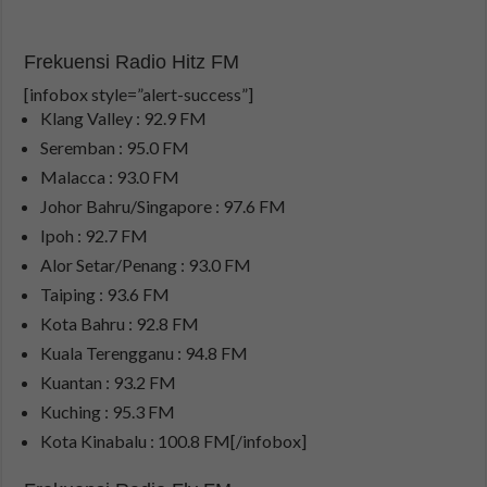
Frekuensi Radio Hitz FM
[infobox style=”alert-success”]
Klang Valley : 92.9 FM
Seremban : 95.0 FM
Malacca : 93.0 FM
Johor Bahru/Singapore : 97.6 FM
Ipoh : 92.7 FM
Alor Setar/Penang : 93.0 FM
Taiping : 93.6 FM
Kota Bahru : 92.8 FM
Kuala Terengganu : 94.8 FM
Kuantan : 93.2 FM
Kuching : 95.3 FM
Kota Kinabalu : 100.8 FM[/infobox]