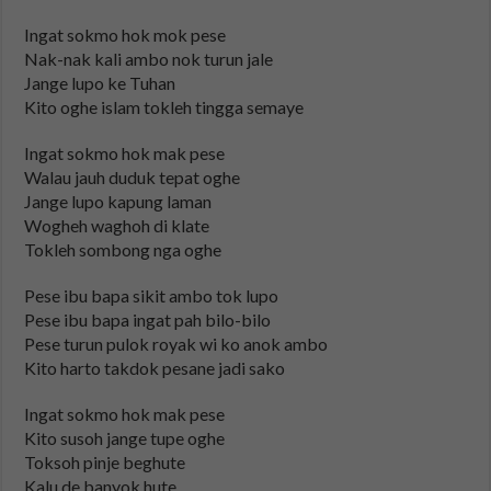
Ingat sokmo hok mok pese
Nak-nak kali ambo nok turun jale
Jange lupo ke Tuhan
Kito oghe islam tokleh tingga semaye
Ingat sokmo hok mak pese
Walau jauh duduk tepat oghe
Jange lupo kapung laman
Wogheh waghoh di klate
Tokleh sombong nga oghe
Pese ibu bapa sikit ambo tok lupo
Pese ibu bapa ingat pah bilo-bilo
Pese turun pulok royak wi ko anok ambo
Kito harto takdok pesane jadi sako
Ingat sokmo hok mak pese
Kito susoh jange tupe oghe
Toksoh pinje beghute
Kalu de banyok hute