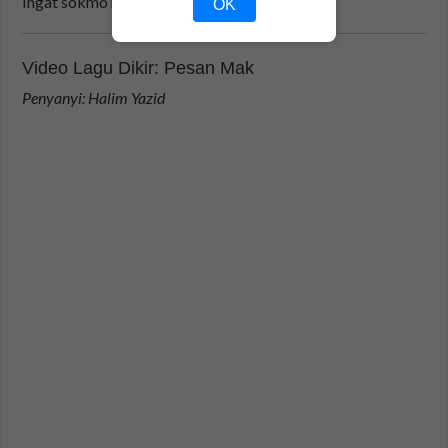
Ingat sokmo hok mak pese
OK
Video Lagu Dikir: Pesan Mak
Penyanyi: Halim Yazid