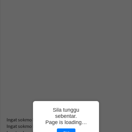
Sila tunggu
sebentar.
Ingat sokmo hok mak pese
Page is loading…
Ingat sokmo hok mak duduk pese