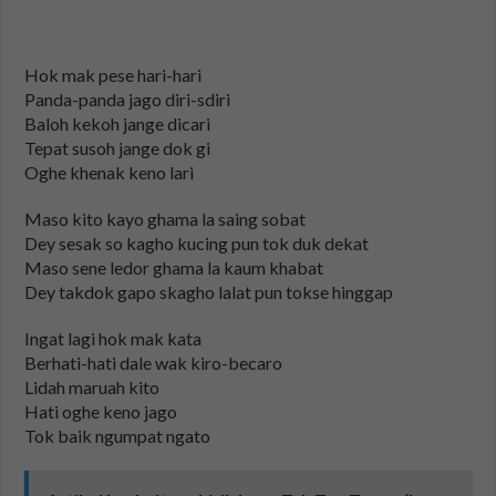
Hok mak pese hari-hari
Panda-panda jago diri-sdiri
Baloh kekoh jange dicari
Tepat susoh jange dok gi
Oghe khenak keno lari
Maso kito kayo ghama la saing sobat
Dey sesak so kagho kucing pun tok duk dekat
Maso sene ledor ghama la kaum khabat
Dey takdok gapo skagho lalat pun tokse hinggap
Ingat lagi hok mak kata
Berhati-hati dale wak kiro-becaro
Lidah maruah kito
Hati oghe keno jago
Tok baik ngumpat ngato