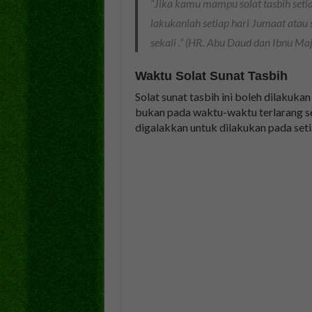
“Jika kamu mampu solat tasbih seti
lakukanlah setiap hari Jumaat atau 
sekali .“ (HR. Abu Daud dan Ibnu Ma
Waktu Solat Sunat Tasbih
Solat sunat tasbih ini boleh dilakuk
bukan pada waktu-waktu terlarang sepe
digalakkan untuk dilakukan pada se