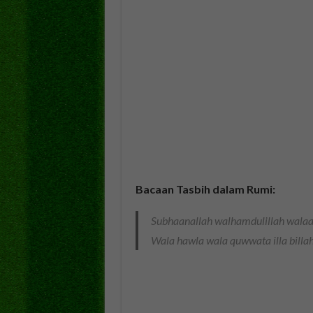
Bacaan Tasbih dalam Rumi:
Subhaanallah walhamdulillah walaa 
Wala hawla wala quwwata illa billahil