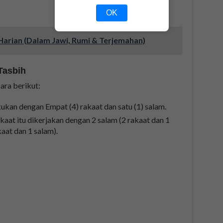
OK
Harian (Dalam Jawi, Rumi & Terjemahan)
Tasbih
ara berikut:
kukan dengan Empat (4) rakaat dan satu (1) salam.
akaat itu dikerjakan dengan 2 salam (2 rakaat dan 1
aat dan 1 salam).