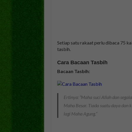
Setiap satu rakaat perlu dibaca 75 ka
tasbih.
Cara Bacaan Tasbih
Bacaan Tasbih:
Ertinya: “
Maha suci Allah dan segala 
Maha Besar. Tiada suatu daya dan 
lagi Maha Agung.
“