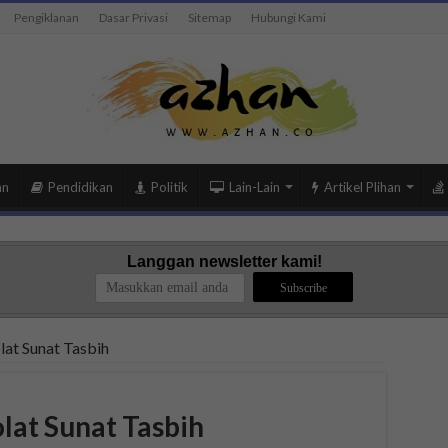
Pengiklanan
Dasar Privasi
Sitemap
Hubungi Kami
an
Pendidikan
Politik
Lain-Lain
Artikel Plihan
Langgan newsletter kami!
at Sunat Tasbih
lat Sunat Tasbih