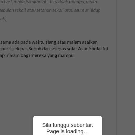
ap hari, maka lakukanlah. Jika tidak mampu, maka
sebulan sekali atau setahun sekali atau seumur hidup
jah)
an sama ada pada waktu siang atau malam asalkan
rti selepas Subuh dan selepas solat Asar. Sholat ini
tiap malam bagi mereka yang mampu.
Sila tunggu sebentar.
Page is loading…