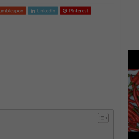
tumbleupon
LinkedIn
Pinterest