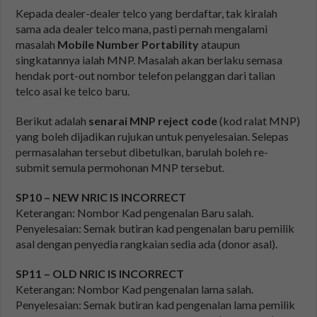
Kepada dealer-dealer telco yang berdaftar, tak kiralah
sama ada dealer telco mana, pasti pernah mengalami
masalah
Mobile Number Portability
ataupun
singkatannya ialah MNP. Masalah akan berlaku semasa
hendak port-out nombor telefon pelanggan dari talian
telco asal ke telco baru.
Berikut adalah
senarai MNP reject code
(kod ralat MNP)
yang boleh dijadikan rujukan untuk penyelesaian. Selepas
permasalahan tersebut dibetulkan, barulah boleh re-
submit semula permohonan MNP tersebut.
SP10 – NEW NRIC IS INCORRECT
Keterangan: Nombor Kad pengenalan Baru salah.
Penyelesaian: Semak butiran kad pengenalan baru pemilik
asal dengan penyedia rangkaian sedia ada (donor asal).
SP11 – OLD NRIC IS INCORRECT
Keterangan: Nombor Kad pengenalan lama salah.
Penyelesaian: Semak butiran kad pengenalan lama pemilik