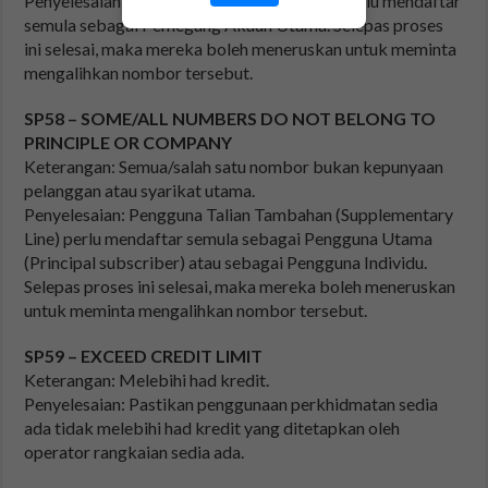
Penyelesaian: Pemegang Talian Tambahan perlu mendaftar
semula sebagai Pemegang Akaun Utama. Selepas proses
ini selesai, maka mereka boleh meneruskan untuk meminta
mengalihkan nombor tersebut.
SP58 – SOME/ALL NUMBERS DO NOT BELONG TO
PRINCIPLE OR COMPANY
Keterangan: Semua/salah satu nombor bukan kepunyaan
pelanggan atau syarikat utama.
Penyelesaian: Pengguna Talian Tambahan (Supplementary
Line) perlu mendaftar semula sebagai Pengguna Utama
(Principal subscriber) atau sebagai Pengguna Individu.
Selepas proses ini selesai, maka mereka boleh meneruskan
untuk meminta mengalihkan nombor tersebut.
SP59 – EXCEED CREDIT LIMIT
Keterangan: Melebihi had kredit.
Penyelesaian: Pastikan penggunaan perkhidmatan sedia
ada tidak melebihi had kredit yang ditetapkan oleh
operator rangkaian sedia ada.