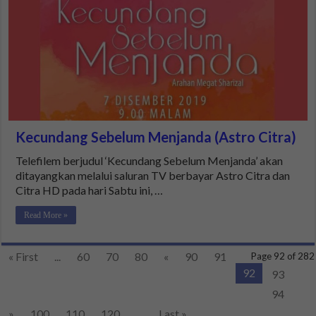
Kecundang Sebelum Menjanda (Astro Citra)
Telefilem berjudul ‘Kecundang Sebelum Menjanda’ akan
ditayangkan melalui saluran TV berbayar Astro Citra dan
Citra HD pada hari Sabtu ini, …
Read More »
« First
...
60
70
80
«
90
91
Page 92 of 282
92
93
94
»
100
110
120
...
Last »