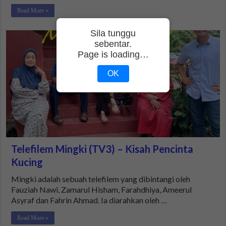
Read More »
Sila tunggu
sebentar.
Page is loading…
OK
Telefilem Mingki (TV3) – Kisah Pencinta
Kucing
Mingki adalah sebuah telefilem yang dibintangi oleh
Fauziah Nawi, Zamarul Hisham, Farahdhiya, Ameerul
Asyraf dan Fahrin Ahmad. Ia diarahkan oleh …
Read More »