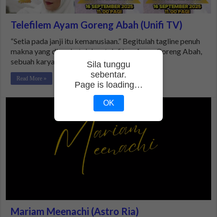
Telefilem Ayam Goreng Abah (Unifi TV)
“Setia pada janji itu kemanusiaan.” Begitulah tagline penuh
makna yang diangkat dalam telefilem Ayam Goreng Abah,
sebuah karya menyentuh hati …
Sila tunggu
sebentar.
Read More »
Page is loading…
OK
Mariam Meenachi (Astro Ria)