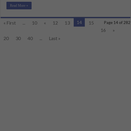
Read More »
14
« First
...
10
«
12
13
15
Page 14 of 282
16
»
20
30
40
...
Last »