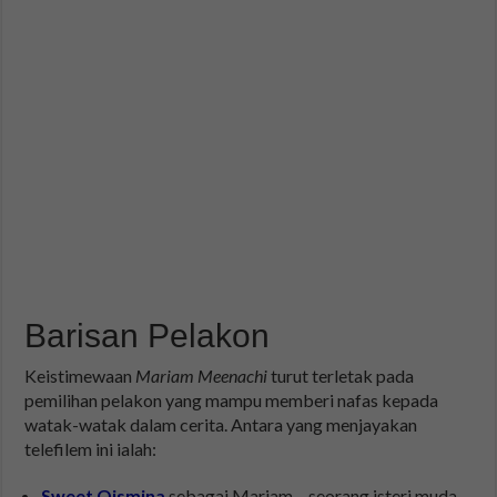
Barisan Pelakon
Keistimewaan
Mariam Meenachi
turut terletak pada
pemilihan pelakon yang mampu memberi nafas kepada
watak-watak dalam cerita. Antara yang menjayakan
telefilem ini ialah:
Sweet Qismina
sebagai Mariam – seorang isteri muda