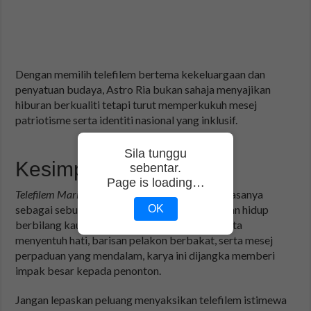
Dengan memilih telefilem bertema kekeluargaan dan
penyatuan budaya, Astro Ria bukan sahaja menyajikan
hiburan berkualiti tetapi turut memperkukuh mesej
patriotisme serta identiti nasional yang inklusif.
Sila tunggu
Kesimpulan
sebentar.
Page is loading…
Telefilem Mariam Meenachi
hadir tepat pada masanya
OK
sebagai sebuah karya yang meraikan keindahan hidup
berbilang kaum di Malaysia. Dengan jalan cerita
menyentuh hati, barisan pelakon berbakat, serta mesej
perpaduan yang mendalam, karya ini dijangka memberi
impak besar kepada penonton.
Jangan lepaskan peluang menyaksikan telefilem istimewa