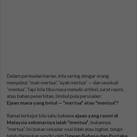
Dalam perbualan harian, kita sering dengar orang
menyebut “mak mertua”, “ayah mertua” — dan sesekali
“mentua”. Tapi bila tiba masa menulis artikel, surat rasmi,
atau bahan penerbitan, timbul pula persoalan:
Ejaan mana yang betul — “mertua” atau “mentua”?
Ramai terkejut bila tahu bahawa
ejaan yang rasmi di
Malaysia sebenarnya ialah “mentua”
, bukannya
“mertua”. Ini bukan sekadar soal lidah atau loghat, tetapi
telah dijelaskan sendiri oleh
Dewan Bahasa dan Pustaka