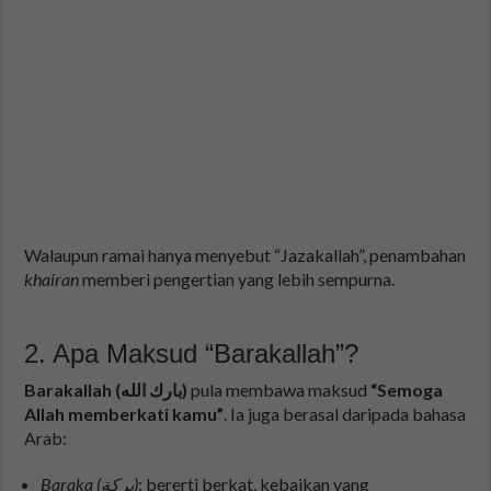
Walaupun ramai hanya menyebut “Jazakallah”, penambahan
khairan
memberi pengertian yang lebih sempurna.
2. Apa Maksud “Barakallah”?
Barakallah (بارك الله)
pula membawa maksud
“Semoga
Allah memberkati kamu”
. Ia juga berasal daripada bahasa
Arab:
Baraka (بركة)
: bererti berkat, kebaikan yang