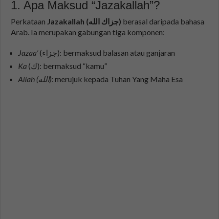
1. Apa Maksud “Jazakallah”?
Perkataan
Jazakallah (جزاك الله)
berasal daripada bahasa
Arab. Ia merupakan gabungan tiga komponen:
Jazaa’
(جزاء): bermaksud balasan atau ganjaran
Ka
(ك): bermaksud “kamu”
Allah (الله)
: merujuk kepada Tuhan Yang Maha Esa