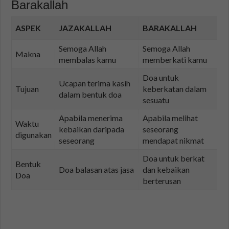
Barakallah
ASPEK
JAZAKALLAH
BARAKALLAH
Semoga Allah
Semoga Allah
Makna
membalas kamu
memberkati kamu
Doa untuk
Ucapan terima kasih
Tujuan
keberkatan dalam
dalam bentuk doa
sesuatu
Apabila menerima
Apabila melihat
Waktu
kebaikan daripada
seseorang
digunakan
seseorang
mendapat nikmat
Doa untuk berkat
Bentuk
Doa balasan atas jasa
dan kebaikan
Doa
berterusan