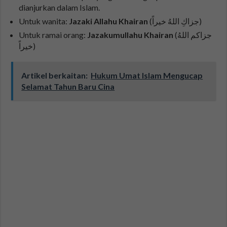
dianjurkan dalam Islam.
Untuk wanita:
Jazaki Allahu Khairan
(جزاكِ اللهُ خيراً)
Untuk ramai orang:
Jazakumullahu Khairan
(جزاكم اللهُ
خيراً)
Artikel berkaitan:
Hukum Umat Islam Mengucap
Selamat Tahun Baru Cina