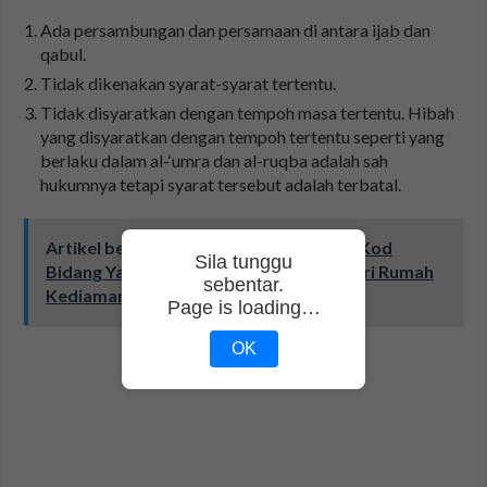
Ada persambungan dan persamaan di antara ijab dan
qabul.
Tidak dikenakan syarat-syarat tertentu.
Tidak disyaratkan dengan tempoh masa tertentu. Hibah
yang disyaratkan dengan tempoh tertentu seperti yang
berlaku dalam al-‘umra dan al-ruqba adalah sah
hukumnya tetapi syarat tersebut adalah terbatal.
Artikel berkaitan:
ePerolehan: Senarai Kod
Sila tunggu
Bidang Yang Dibenarkan Beroperasi Dari Rumah
sebentar.
Kediaman
Page is loading…
OK