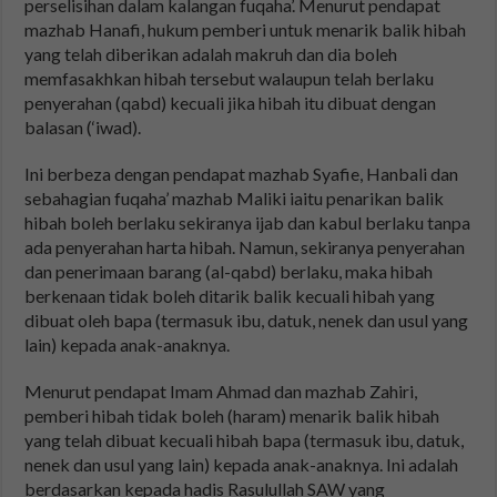
perselisihan dalam kalangan fuqaha’. Menurut pendapat
mazhab Hanafi, hukum pemberi untuk menarik balik hibah
yang telah diberikan adalah makruh dan dia boleh
memfasakhkan hibah tersebut walaupun telah berlaku
penyerahan (qabd) kecuali jika hibah itu dibuat dengan
balasan (‘iwad).
Ini berbeza dengan pendapat mazhab Syafie, Hanbali dan
sebahagian fuqaha’ mazhab Maliki iaitu penarikan balik
hibah boleh berlaku sekiranya ijab dan kabul berlaku tanpa
ada penyerahan harta hibah. Namun, sekiranya penyerahan
dan penerimaan barang (al-qabd) berlaku, maka hibah
berkenaan tidak boleh ditarik balik kecuali hibah yang
dibuat oleh bapa (termasuk ibu, datuk, nenek dan usul yang
lain) kepada anak-anaknya.
Menurut pendapat Imam Ahmad dan mazhab Zahiri,
pemberi hibah tidak boleh (haram) menarik balik hibah
yang telah dibuat kecuali hibah bapa (termasuk ibu, datuk,
nenek dan usul yang lain) kepada anak-anaknya. Ini adalah
berdasarkan kepada hadis Rasulullah SAW yang