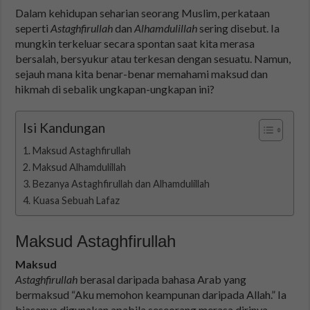
Dalam kehidupan seharian seorang Muslim, perkataan
seperti
Astaghfirullah
dan
Alhamdulillah
sering disebut. Ia
mungkin terkeluar secara spontan saat kita merasa
bersalah, bersyukur atau terkesan dengan sesuatu. Namun,
sejauh mana kita benar-benar memahami maksud dan
hikmah di sebalik ungkapan-ungkapan ini?
Isi Kandungan
Maksud Astaghfirullah
Maksud Alhamdulillah
Bezanya Astaghfirullah dan Alhamdulillah
Kuasa Sebuah Lafaz
Maksud Astaghfirullah
Maksud
Astaghfirullah
berasal daripada bahasa Arab yang
bermaksud “Aku memohon keampunan daripada Allah.” Ia
biasanya digunakan apabila seseorang merasa dirinya