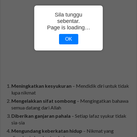
Sila tunggu
sebentar.
Page is loading…
OK
Meningkatkan kesyukuran
– Mendidik diri untuk tidak
lupa nikmat
Mengelakkan sifat sombong
– Mengingatkan bahawa
semua datang dari Allah
Diberikan ganjaran pahala
– Setiap lafaz syukur tidak
sia-sia
Mengundang keberkatan hidup
– Nikmat yang