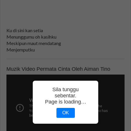
Ku di sini kan setia
Menunggumu oh kasihku
Meskipun maut mendatang
Menjemputku
Muzik Video Permata Cinta Oleh Aiman Tino
Sila tunggu
sebentar.
Page is loading…
OK