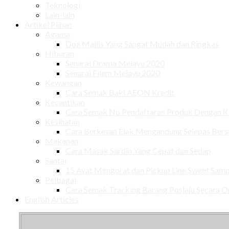
Teknologi
Lain-lain
Artikel Plihan
Agama
Doa Majlis Yang Sangat Mudah dan Ringkas
Hiburan
Senarai Drama Melayu 2020
Senarai Filem Melayu 2020
Kewangan
Cara Semak Baki AEON Kredit
Kecantikan
Cara Semak No Pendaftaran Produk Dengan
Kesihatan
Cara Berkesan Elak Mengandung Selepas Ber
Makanan
Cara Masak Sardin Yang Cepat dan Sedap
Santai
15 Ayat Mengorat dan Pickup Line Sweet Samp
Pelbagai
Cara Semak Tracking Barang Poslaju Secara O
English Articles