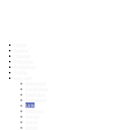
Home
Agama
Hiburan
Makanan
Pendidikan
Politik
Lain-Lain
Automotif
Kecantikan
Kesihatan
Kewangan
Lirik
Motivasi
Rumah
Santai
Sukan