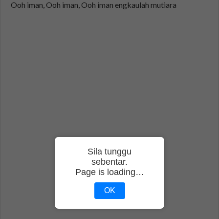
Ooh iman, Ooh iman, Ooh iman engkaulah mutiara
Sila tunggu
sebentar.
Page is loading…
OK