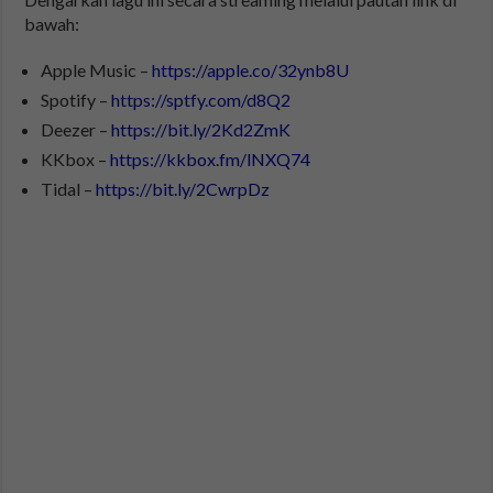
bawah:
Apple Music –
https://apple.co/32ynb8U
Spotify –
https://sptfy.com/d8Q2
Deezer –
https://bit.ly/2Kd2ZmK
KKbox –
https://kkbox.fm/lNXQ74
Tidal –
https://bit.ly/2CwrpDz