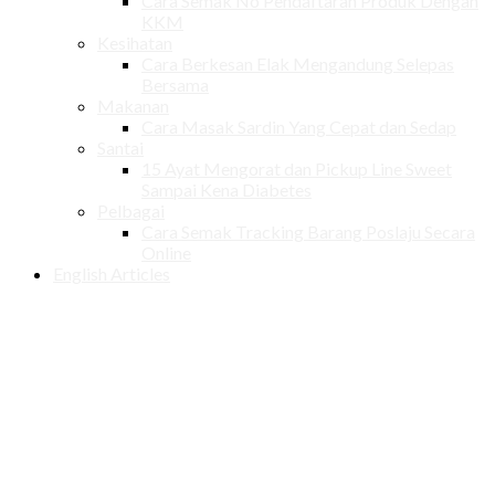
Cara Semak No Pendaftaran Produk Dengan
KKM
Kesihatan
Cara Berkesan Elak Mengandung Selepas
Bersama
Makanan
Cara Masak Sardin Yang Cepat dan Sedap
Santai
15 Ayat Mengorat dan Pickup Line Sweet
Sampai Kena Diabetes
Pelbagai
Cara Semak Tracking Barang Poslaju Secara
Online
English Articles