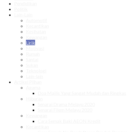
Pendidikan
Politik
Lain-Lain
Automotif
Kecantikan
Kesihatan
Kewangan
Lirik
Motivasi
Rumah
Santai
Sukan
Teknologi
Lain-lain
Artikel Plihan
Agama
Doa Majlis Yang Sangat Mudah dan Ringkas
Hiburan
Senarai Drama Melayu 2020
Senarai Filem Melayu 2020
Kewangan
Cara Semak Baki AEON Kredit
Kecantikan