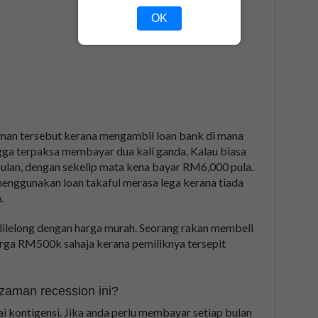
OK
an tersebut kerana mengambil loan bank di mana
ga terpaksa membayar dua kali ganda. Kalau biasa
an, dengan sekelip mata kena bayar RM6,000 pula.
menggunakan loan takaful merasa lega kerana tiada
.
dilelong dengan harga murah. Seorang rakan membeli
rga RM500k sahaja kerana pemiliknya tersepit
zaman recession ini?
i kontigensi. Jika anda perlu membayar setiap bulan