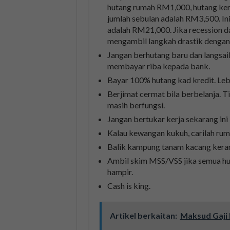
hutang rumah RM1,000, hutang ke
jumlah sebulan adalah RM3,500. In
adalah RM21,000. Jika recession dat
mengambil langkah drastik dengan
Jangan berhutang baru dan langsai
membayar riba kepada bank.
Bayar 100% hutang kad kredit. Leb
Berjimat cermat bila berbelanja. T
masih berfungsi.
Jangan bertukar kerja sekarang ini k
Kalau kewangan kukuh, carilah rum
Balik kampung tanam kacang kerana 
Ambil skim MSS/VSS jika semua hut
hampir.
Cash is king.
Artikel berkaitan:
Maksud Gaji 