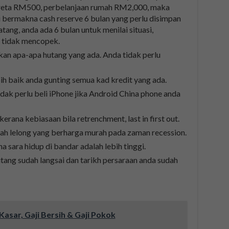
reta RM500, perbelanjaan rumah RM2,000, maka
i bermakna cash reserve 6 bulan yang perlu disimpan
ang, anda ada 6 bulan untuk menilai situasi,
 tidak mencopek.
kan apa-apa hutang yang ada. Anda tidak perlu
ih baik anda gunting semua kad kredit yang ada.
idak perlu beli iPhone jika Android China phone anda
erana kebiasaan bila retrenchment, last in first out.
ah lelong yang berharga murah pada zaman recession.
sara hidup di bandar adalah lebih tinggi.
ang sudah langsai dan tarikh persaraan anda sudah
Kasar, Gaji Bersih & Gaji Pokok