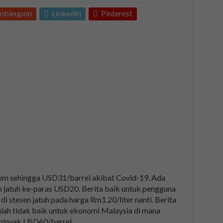
mbleupon
LinkedIn
Pinterest
um sehingga USD31/barrel akibat Covid-19. Ada
 jatuh ke-paras USD20. Berita baik untuk pengguna
i stesen jatuh pada harga Rm1.20/liter nanti. Berita
alah tidak baik untuk ekonomi Malaysia di mana
minyak USD60/barrel.