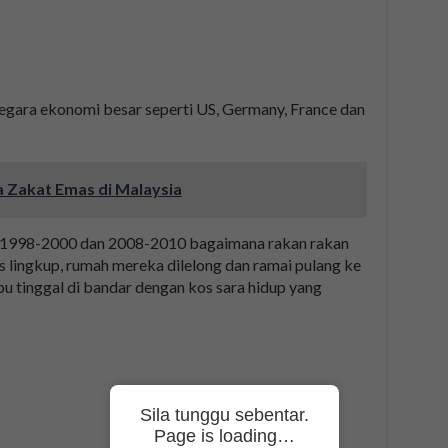
gara ekonomi besar seperti US, Germany, France dan
 Zakat Emas di Malaysia
n 1998-2000 dan 2008-2010 bagaimana rakan rakan
ss lingkup, rumah mereka dilelong dan ramai pulang ke
 tinggal di bandar dengan kos sara hidup yang
Sila tunggu sebentar.
Page is loading…