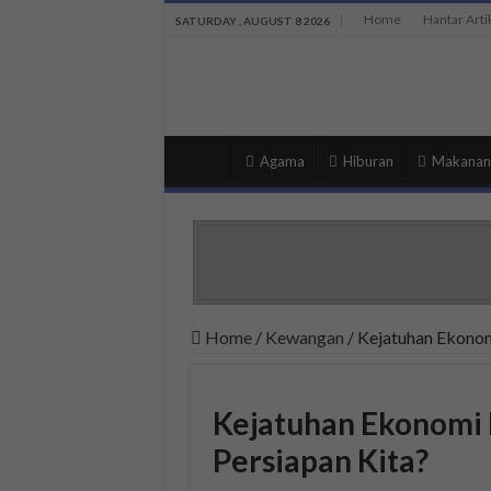
Home
Hantar Arti
SATURDAY , AUGUST 8 2026
Agama
Hiburan
Makanan
Home
/
Kewangan
/
Kejatuhan Ekonom
Kejatuhan Ekonomi 
Persiapan Kita?