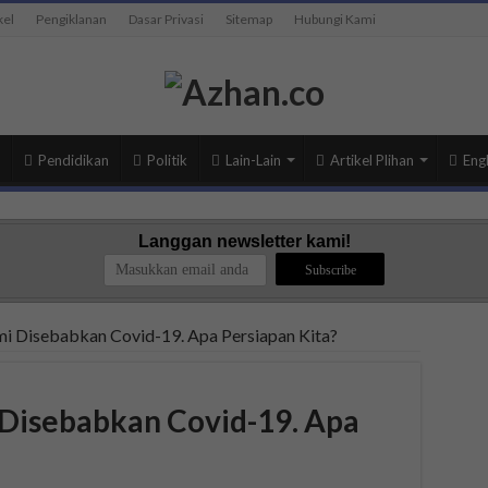
kel
Pengiklanan
Dasar Privasi
Sitemap
Hubungi Kami
Pendidikan
Politik
Lain-Lain
Artikel Plihan
Engl
Langgan newsletter kami!
i Disebabkan Covid-19. Apa Persiapan Kita?
Disebabkan Covid-19. Apa