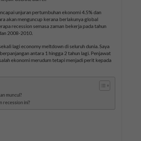
encapai unjuran pertumbuhan ekonomi 4.5% dan
ra akan menguncup kerana berlakunya global
erapa recession semasa zaman bekerja pada tahun
dan 2008-2010.
sekali lagi economy meltdown di seluruh dunia. Saya
berpanjangan antara 1 hingga 2 tahun lagi. Penjawat
alah ekonomi merudum tetapi menjadi perit kepada
kan muncul?
 recession ini?