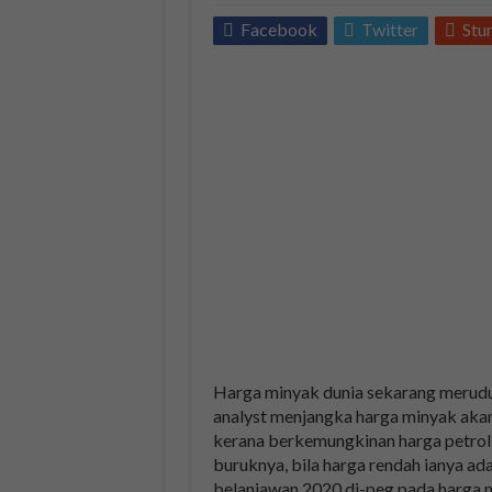
Facebook
Twitter
Stu
Harga minyak dunia sekarang merud
analyst menjangka harga minyak akan
kerana berkemungkinan harga petrol d
buruknya, bila harga rendah ianya ad
belanjawan 2020 di-peg pada harga 