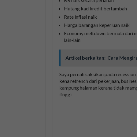
BR naik secara perlahan
Hutang kad kredit bertambah
Rate inflasi naik
Harga barangan keperluan naik
Economy meltdown bermula dari ne
lain-lain
Artikel berkaitan:
Cara Mengira
Saya pernah saksikan pada recessio
kena retrench dari pekerjaan, busine
kampung halaman kerana tidak mampu
tinggi.