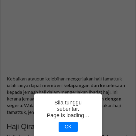
Kebaikan ataupun kelebihan mengerjakan haji tamattuk
ialah ianya dapat
memberi kelapangan dan keselesaan
kepada jemaah haji dalam mengerjakan ibadat haji. Ini
kerana jemaah haji boleh
meninggalkan ihram dengan
Sila tunggu
segera
. Walaubagaimanapun, dengan mengerjakan haji
sebentar.
tamattuk, jemaah akan
dikenakan dam
.
Page is loading…
Haji Qiran
OK