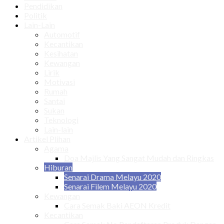
Pendidikan
Politik
Lain-Lain
Automotif
Kecantikan
Kesihatan
Kewangan
Lirik
Motivasi
Rumah
Santai
Sukan
Teknologi
Lain-lain
Artikel Plihan
Agama
Doa Majlis Yang Sangat Mudah dan Ringkas
Hiburan
Senarai Drama Melayu 2020
Senarai Filem Melayu 2020
Kewangan
Cara Semak Baki AEON Kredit
Kecantikan