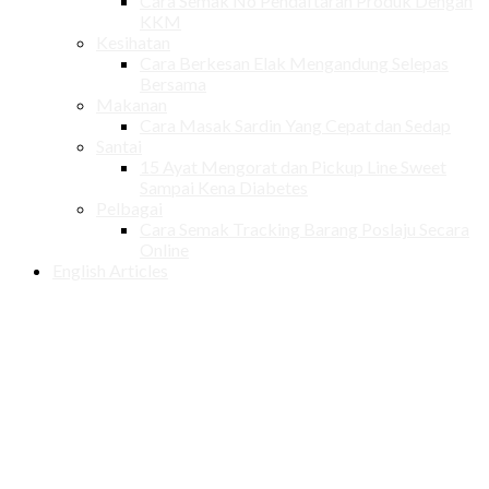
Cara Semak No Pendaftaran Produk Dengan
KKM
Kesihatan
Cara Berkesan Elak Mengandung Selepas
Bersama
Makanan
Cara Masak Sardin Yang Cepat dan Sedap
Santai
15 Ayat Mengorat dan Pickup Line Sweet
Sampai Kena Diabetes
Pelbagai
Cara Semak Tracking Barang Poslaju Secara
Online
English Articles