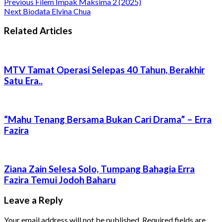
Previous
Filem Impak Maksima 2 (2025)
Next
Biodata Elvina Chua
Related Articles
MTV Tamat Operasi Selepas 40 Tahun, Berakhir
Satu Era..
“Mahu Tenang Bersama Bukan Cari Drama” – Erra
Fazira
Ziana Zain Selesa Solo, Tumpang Bahagia Erra
Fazira Temui Jodoh Baharu
Leave a Reply
Your email address will not be published.
Required fields are