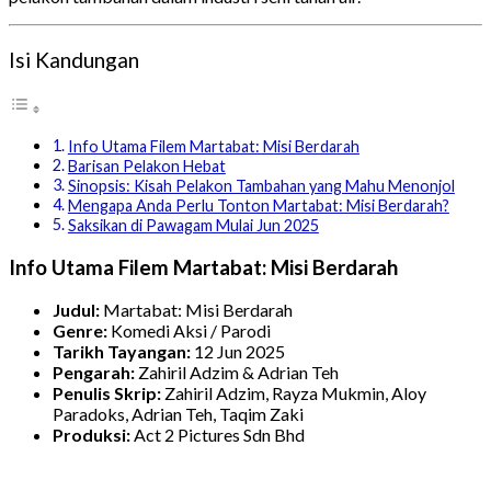
Isi Kandungan
Info Utama Filem Martabat: Misi Berdarah
Barisan Pelakon Hebat
Sinopsis: Kisah Pelakon Tambahan yang Mahu Menonjol
Mengapa Anda Perlu Tonton Martabat: Misi Berdarah?
Saksikan di Pawagam Mulai Jun 2025
Info Utama Filem Martabat: Misi Berdarah
Judul:
Martabat: Misi Berdarah
Genre:
Komedi Aksi / Parodi
Tarikh Tayangan:
12 Jun 2025
Pengarah:
Zahiril Adzim & Adrian Teh
Penulis Skrip:
Zahiril Adzim, Rayza Mukmin, Aloy
Paradoks, Adrian Teh, Taqim Zaki
Produksi:
Act 2 Pictures Sdn Bhd