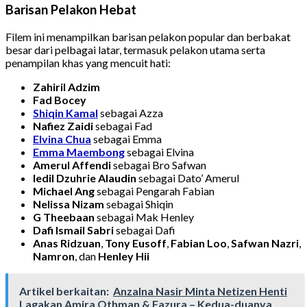
Barisan Pelakon Hebat
Filem ini menampilkan barisan pelakon popular dan berbakat
besar dari pelbagai latar, termasuk pelakon utama serta
penampilan khas yang mencuit hati:
Zahiril Adzim
Fad Bocey
Shiqin Kamal
sebagai Azza
Nafiez Zaidi
sebagai Fad
Elvina Chua
sebagai Emma
Emma Maembong
sebagai Elvina
Amerul Affendi
sebagai Bro Safwan
Iedil Dzuhrie Alaudin
sebagai Dato’ Amerul
Michael Ang
sebagai Pengarah Fabian
Nelissa Nizam
sebagai Shiqin
G Theebaan
sebagai Mak Henley
Dafi Ismail Sabri
sebagai Dafi
Anas Ridzuan
,
Tony Eusoff
,
Fabian Loo
,
Safwan Nazri
,
Namron
, dan
Henley Hii
Artikel berkaitan:
Anzalna Nasir Minta Netizen Henti
Lagakan Amira Othman & Fazura – Kedua-duanya