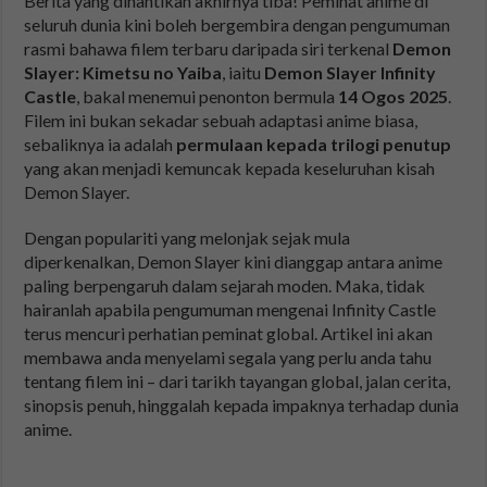
Berita yang dinantikan akhirnya tiba! Peminat anime di
seluruh dunia kini boleh bergembira dengan pengumuman
rasmi bahawa filem terbaru daripada siri terkenal
Demon
Slayer: Kimetsu no Yaiba
, iaitu
Demon Slayer Infinity
Castle
, bakal menemui penonton bermula
14 Ogos 2025
.
Filem ini bukan sekadar sebuah adaptasi anime biasa,
sebaliknya ia adalah
permulaan kepada trilogi penutup
yang akan menjadi kemuncak kepada keseluruhan kisah
Demon Slayer.
Dengan populariti yang melonjak sejak mula
diperkenalkan, Demon Slayer kini dianggap antara anime
paling berpengaruh dalam sejarah moden. Maka, tidak
hairanlah apabila pengumuman mengenai Infinity Castle
terus mencuri perhatian peminat global. Artikel ini akan
membawa anda menyelami segala yang perlu anda tahu
tentang filem ini – dari tarikh tayangan global, jalan cerita,
sinopsis penuh, hinggalah kepada impaknya terhadap dunia
anime.