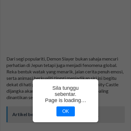
Dari segi populariti, Demon Slayer bukan sahaja mencuri
perhatian di Jepun tetapi juga menjadi fenomena global.
Reka bentuk watak yang menarik, jalan cerita penuh emosi,
serta animasi berkualiti tinggi menjadikan siri ini begitu
dekat di hati peminat. Tidak hairanlah jika Infinity Castle
Sila tunggu
dijangka akan menjadi salah satu filem anime paling
sebentar.
dinantikan sepanjang tahun 2025.
Page is loading…
OK
Artikel berkaitan:
Drama Camelia (TV3)