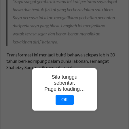
“Saya sangat gembira kerana ini kali pertama saya dapat
bawa dua bentuk fizikal yang berbeza dalam satu filem.
Saya percaya ini akan mengalihkan perhatian penonton
daripada saya yang biasa. Langkah ini menjadikan
watak terasa segar dan benar-benar menaikkan
keyakinan diri,” katanya.
Transformasi ini menjadi bukti bahawa selepas lebih 30
tahun berkecimpung dalam dunia lakonan, semangat
Shaheizy Sam masih menyala-nyala.
Sila tunggu
sebentar.
Page is loading…
OK