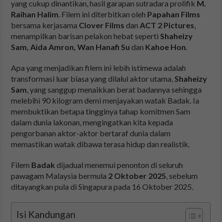
yang cukup dinantikan, hasil garapan sutradara prolifik
M.
Raihan Halim
. Filem ini diterbitkan oleh
Papahan Films
bersama kerjasama
Clover Films
dan
ACT 2 Pictures
,
menampilkan barisan pelakon hebat seperti
Shaheizy
Sam, Aida Amron, Wan Hanafi Su
dan
Kahoe Hon
.
Apa yang menjadikan filem ini lebih istimewa adalah
transformasi luar biasa yang dilalui aktor utama,
Shaheizy
Sam
, yang sanggup menaikkan berat badannya sehingga
melebihi 90 kilogram demi menjayakan watak Badak. Ia
membuktikan betapa tingginya tahap komitmen Sam
dalam dunia lakonan, mengingatkan kita kepada
pengorbanan aktor-aktor bertaraf dunia dalam
memastikan watak dibawa terasa hidup dan realistik.
Filem
Badak
dijadual menemui penonton di seluruh
pawagam Malaysia bermula
2 Oktober 2025
, sebelum
ditayangkan pula di Singapura pada 16 Oktober 2025.
Isi Kandungan