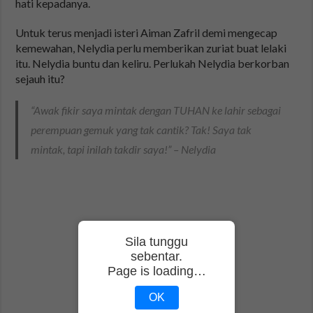
hati kepadanya.
Untuk terus menjadi isteri Aiman Zafril demi mengecap
kemewahan, Nelydia perlu memberikan zuriat buat lelaki
itu. Nelydia buntu dan keliru. Perlukah Nelydia berkorban
sejauh itu?
“Awak fikir saya mintak dengan TUHAN ke lahir sebagai
perempuan gemuk yang tak cantik? Tak! Saya tak
mintak, tapi inilah takdir saya!” – Nelydia
Sila tunggu
sebentar.
Page is loading…
OK