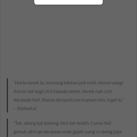
“Harta nenek tu, memang takkan jadi milik Aiman selagi
Aiman tak bagi cicit kepada nenek. Nenek nak cicit
daripada Neli. Bukan daripada perempuan lain. Ingat tu.”
– Shahaikal
“Tak, abang tak bohong. Neli tak hodoh. Cuma Neli
gemuk sikit aje daripada anak gajah, yang ni abang jujur.