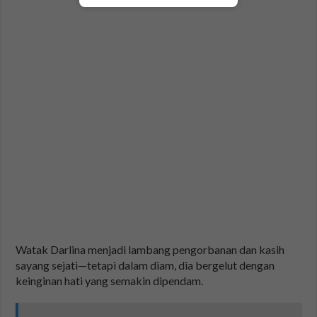
Watak Darlina menjadi lambang pengorbanan dan kasih
sayang sejati—tetapi dalam diam, dia bergelut dengan
keinginan hati yang semakin dipendam.