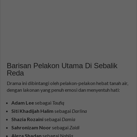
Barisan Pelakon Utama Di Sebalik
Reda
Drama ini dibintangi oleh pelakon-pelakon hebat tanah air,
dengan lakonan yang penuh emosi dan menyentuh hati:
Adam Lee
sebagai
Taufiq
Siti Khadijah Halim
sebagai
Darlina
Shazia Rozaini
sebagai
Damia
Sahronizam Noor
sebagai
Zaidi
Aleza Shadan
sebagai
Nabila