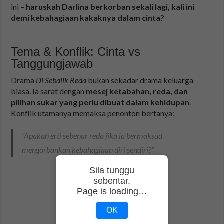
ini –
haruskah Darlina berkorban sekali lagi, kali ini
demi kebahagiaan kakaknya dalam cinta?
Tema & Konflik: Cinta vs
Tanggungjawab
Drama
Di Sebalik Reda
bukan sekadar drama keluarga
biasa. Ia sarat dengan
mesej ketabahan, reda, dan
pilihan sukar yang perlu dibuat dalam kehidupan
.
Konflik utamanya memaksa penonton bertanya:
“Apakah erti sebenar reda jika ia bermaksud
mengorbankan kebahagiaan diri sendiri?”
Sila tunggu
sebentar.
Page is loading…
OK