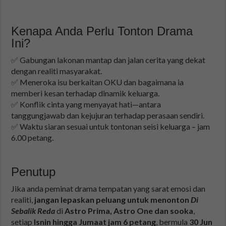
Kenapa Anda Perlu Tonton Drama
Ini?
✅ Gabungan lakonan mantap dan jalan cerita yang dekat
dengan realiti masyarakat.
✅ Meneroka isu berkaitan OKU dan bagaimana ia
memberi kesan terhadap dinamik keluarga.
✅ Konflik cinta yang menyayat hati—antara
tanggungjawab dan kejujuran terhadap perasaan sendiri.
✅ Waktu siaran sesuai untuk tontonan seisi keluarga – jam
6.00 petang.
Penutup
Jika anda peminat drama tempatan yang sarat emosi dan
realiti,
jangan lepaskan peluang untuk menonton
Di
Sebalik Reda
di
Astro Prima, Astro One dan sooka
,
setiap
Isnin hingga Jumaat jam 6 petang
, bermula
30 Jun