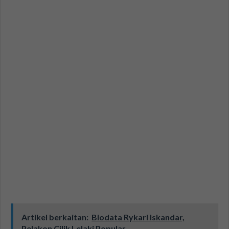
Artikel berkaitan:
Biodata Rykarl Iskandar,
Pelakon Cilik Lelaki Popular