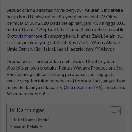
Sebuah drama adaptasi novel berjudul ‘
Akulah Cinderella
‘
karya Nozi Danisya akan ditayangkan melalui TV Okey
bermula 19 Jun 2020, pada setiap hari, jam 7.00 hingga 8.00
malam. Drama 13 episod ini dibintangi oleh pelakon cantik
Oktovia Manrose
di samping hero, Nafiez Zaidi. Selain itu,
barisan pelakon yang lain ialah Kay Maria, Wanns Ahmad,
Umie Danish, Xid Haixal, Jack Hadzriel dan YY Aleyqa.
Drama bersiri ini diarahkan oleh Datuk TS Jeffrey dan
diterbitkan oleh produksi Pentas Wayang Productions Sdn
Bhd. Ia mengisahkan tentang perubahan seorang gadis
cantik yang bertukar kepada imej tomboy. Jadi, jangan lupa
menyaksikannya di kaca TV (
Astro Saluran 146
) anda nanti.
Selamat menonton!
Isi Kandungan
Info Drama Bersiri
Watak Pelakon