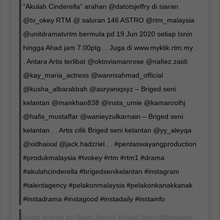
“Akulah Cinderella” arahan @datotsjeffry di siaran
@tv_okey RTM @ saluran 146 ASTRO @rtm_malaysia
@unitdramatvrtm bermula pd 19 Jun 2020 setiap Isnin
hingga Ahad jam 7.00ptg… Juga di www.myklik.rtm.my .
. Antara Artis terlibat @oktoviamanrose @nafiez.zaidi
@kay_maria_actress @wannsahmad_official
@kusha_albarakbah @asryaniqxyz – Briged seni
kelantan @mankhan838 @insta_umie @kamaroolhj
@hafis_mustaffar @wanieyzulkarnain – Briged seni
kelantan . . Artis cilik Briged seni kelantan @yy_aleyqa
@xidhaixal @jack.hadzriel . . #pentaswayangproduction
#produkmalaysia #tvokey #rtm #rtm1 #drama
#akulahcinderella #brigedsenikelantan #instagram
#talentagency #pelakonmalaysia #pelakonkanakkanak
#instadrama #instagood #instadaily #instainfo
A post shared by
Talent Agensi Briged Seni
(@brigedsenikelantan_99) on