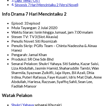
Lagu Tema / OST
Sinopsis 7 Hari Mencintaiku 2 (Versi Novel)
Info Drama 7 Hari Mencintaiku 2
Episod: 33 episod
Mula Tayangan: 2 Julai 2020
Waktu Siaran: Isnin hingga Jumaat, jam 7.00 malam
Stesen TV: TV3 (Slot Akasia)
Penulis Novel: Siti Rosmizah
Penulis Skrip: PGRs Team – Chinta Nadessha & Ainaa
Hanez
Pengarah: Jamal Khan
Produksi: SR One Sdn Bhd
Senarai Pelakon: Shukri Yahaya. Siti Saleha, Kazar Saisi,
Liza Abdullah, Jasmin Hamid, Shaharuddin Tambi, Wan
Sharmila, Syazwan Zulkifli, Jaja Iliyes, Bil Azali, Dhia
Irdina, Puteri Rafasya, Faye Kusairi, Idris Mat Diah, Anne
Abdullah, Hariesa, Razzuan, Syaffiq Sahli, Sean Lee,
Fadilah Mansor
Watak Pelakon
Shukri Yahaya
sebagai Khuzairi