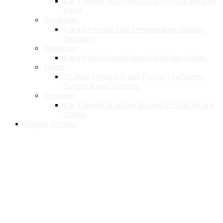
Cara Semak No Pendaftaran Produk Dengan
KKM
Kesihatan
Cara Berkesan Elak Mengandung Selepas
Bersama
Makanan
Cara Masak Sardin Yang Cepat dan Sedap
Santai
15 Ayat Mengorat dan Pickup Line Sweet
Sampai Kena Diabetes
Pelbagai
Cara Semak Tracking Barang Poslaju Secara
Online
English Articles