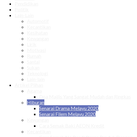
Pendidikan
Politik
Lain-Lain
Automotif
Kecantikan
Kesihatan
Kewangan
Lirik
Motivasi
Rumah
Santai
Sukan
Teknologi
Lain-lain
Artikel Plihan
Agama
Doa Majlis Yang Sangat Mudah dan Ringkas
Hiburan
Senarai Drama Melayu 2020
Senarai Filem Melayu 2020
Kewangan
Cara Semak Baki AEON Kredit
Kecantikan