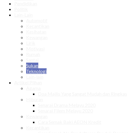
Pendidikan
Politik
Lain-Lain
Automotif
Kecantikan
Kesihatan
Kewangan
Lirik
Motivasi
Rumah
Santai
Sukan
Teknologi
Lain-lain
Artikel Plihan
Agama
Doa Majlis Yang Sangat Mudah dan Ringkas
Hiburan
Senarai Drama Melayu 2020
Senarai Filem Melayu 2020
Kewangan
Cara Semak Baki AEON Kredit
Kecantikan