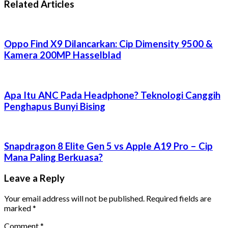
Related Articles
Oppo Find X9 Dilancarkan: Cip Dimensity 9500 &
Kamera 200MP Hasselblad
Apa Itu ANC Pada Headphone? Teknologi Canggih
Penghapus Bunyi Bising
Snapdragon 8 Elite Gen 5 vs Apple A19 Pro – Cip
Mana Paling Berkuasa?
Leave a Reply
Your email address will not be published.
Required fields are
marked
*
Comment
*