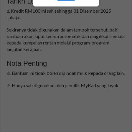
Tarikh Luput Bantuan
⏳ Kredit RM100 ini sah sehingga 31 Disember 2025
sahaja.
Sekiranya tidak digunakan dalam tempoh tersebut, baki
bantuan akan luput secara automatik dan diagihkan semula
kepada kumpulan rentan melalui program-program
lanjutan kerajaan.
Nota Penting
⚠️ Bantuan ini tidak boleh dipindah milik kepada orang lain.
⚠️ Hanya sah digunakan oleh pemilik MyKad yang layak.