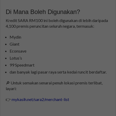
Di Mana Boleh Digunakan?
Kredit SARA RM100 ini boleh digunakan di lebih daripada
4,100 premis peruncitan seluruh negara, termasuk:
Mydin
Giant
Econsave
Lotus’s
99 Speedmart
dan banyak lagi pasar raya serta kedai runcit berdaftar.
🔎 Untuk semakan senarai penuh lokasi premis terlibat,
layari:
👉
mykasih.net/sara2/merchant-list