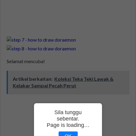
Selamat mencuba!
Artikel berkaitan:
Koleksi Teka Teki Lawak &
Kelakar Sampai Pecah Perut
Sila tunggu
sebentar.
Page is loading…