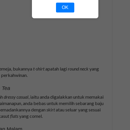
OK
kemeja, bukannya
t-shirt
apatah lagi
round neck
yang
s perkahwinan.
 Tea
ah
dressy casual
, iaitu anda digalakkan untuk memakai
gaimanapun, anda bebas untuk memilih sebarang baju
n memadankannya dengan
skirt
atau seluar yang sesuai
kasut
flats
yang comel.
kan Malam