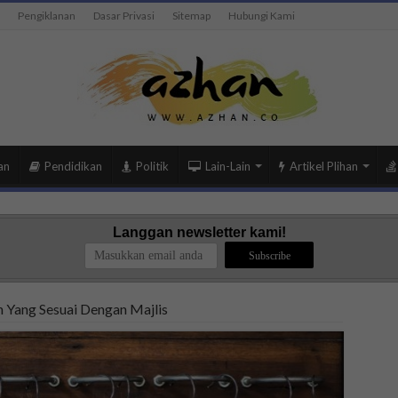
Pengiklanan
Dasar Privasi
Sitemap
Hubungi Kami
an
Pendidikan
Politik
Lain-Lain
Artikel Plihan
Langgan newsletter kami!
 Yang Sesuai Dengan Majlis