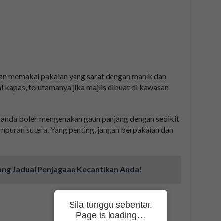
kan memakai pakaian yang sarat dengan manik dan
al kapas, terutamanya jika majlis dibuat di kawasan
 anda boleh mengenakan gaun panjang dengan sedikit
ampuran sutera. Yang penting, jangan berpakaian dan
ang Jadual Penjagaan Kecantikan Anda!
Sila tunggu sebentar.
Page is loading…