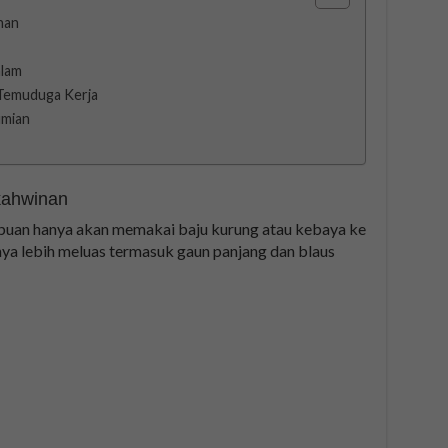
nan
alam
 Temuduga Kerja
umian
kahwinan
mpuan hanya akan memakai baju kurung atau kebaya ke
nya lebih meluas termasuk gaun panjang dan blaus